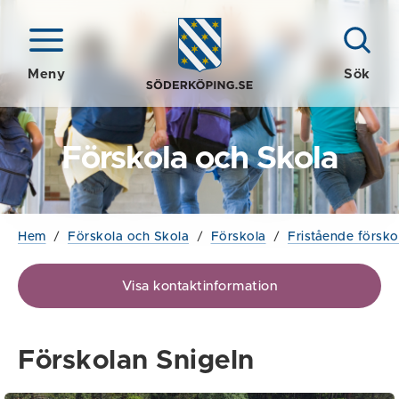
Meny
Sök
Förskola och Skola
Hem
/
Förskola och Skola
/
Förskola
/
Fristående försko
Visa kontaktinformation
Förskolan Snigeln