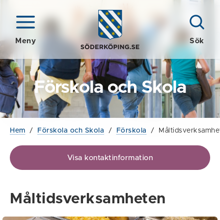
Meny
Sök
Förskola och Skola
Hem
/
Förskola och Skola
/
Förskola
/
Måltidsverksamhe
Visa kontaktinformation
Måltidsverksamheten