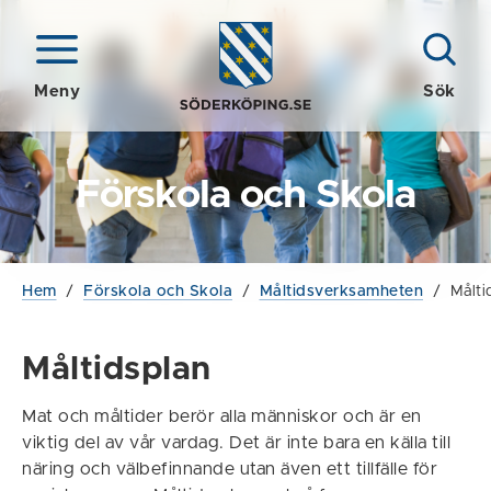
Meny
Sök
Förskola och Skola
Hem
/
Förskola och Skola
/
Måltidsverksamheten
/
Målti
Måltidsplan
Mat och måltider berör alla människor och är en
viktig del av vår vardag. Det är inte bara en källa till
näring och välbefinnande utan även ett tillfälle för