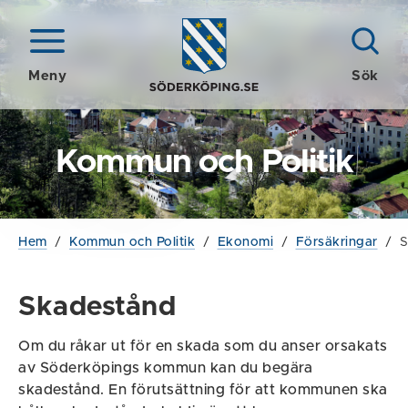
Meny
Sök
Kommun och Politik
Hem
/
Kommun och Politik
/
Ekonomi
/
Försäkringar
/
S
Skadestånd
Om du råkar ut för en skada som du anser orsakats
av Söderköpings kommun kan du begära
skadestånd.
En förutsättning för att kommunen ska