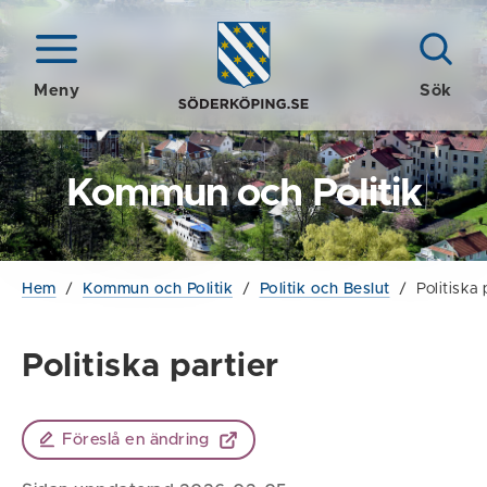
Meny
Sök
Kommun och Politik
Hem
/
Kommun och Politik
/
Politik och Beslut
/
Politiska 
Politiska partier
Föreslå en ändring