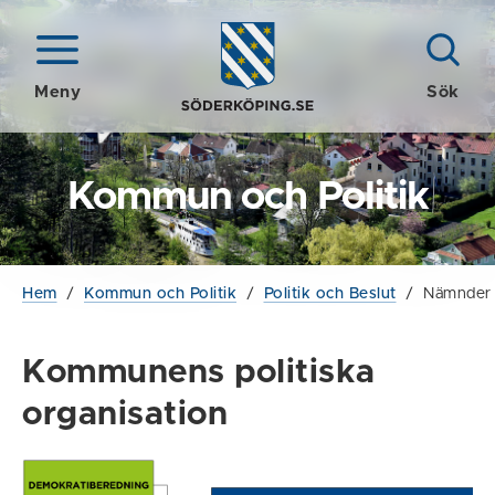
Meny
Sök
Kommun och Politik
Hem
/
Kommun och Politik
/
Politik och Beslut
/
Nämnder 
Kommunens politiska
organisation