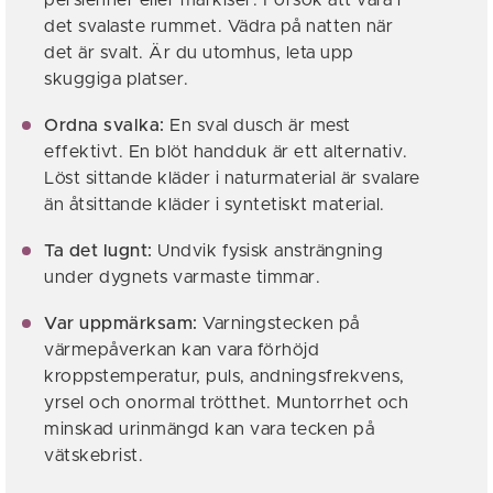
persienner eller markiser. Försök att vara i
det svalaste rummet. Vädra på natten när
det är svalt. Är du utomhus, leta upp
skuggiga platser.
Ordna svalka:
En sval dusch är mest
effektivt. En blöt handduk är ett alternativ.
Löst sittande kläder i naturmaterial är svalare
än åtsittande kläder i syntetiskt material.
Ta det lugnt:
Undvik fysisk ansträngning
under dygnets varmaste timmar.
Var uppmärksam:
Varningstecken på
värmepåverkan kan vara förhöjd
kroppstemperatur, puls, andningsfrekvens,
yrsel och onormal trötthet. Muntorrhet och
minskad urinmängd kan vara tecken på
vätskebrist.