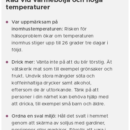
Råd vid värmebölja och höga
temperaturer
Var uppmärksam på
inomhustemperaturen:
Risken för
hälsoproblem ökar om temperaturen
inomhus stiger upp till 26 grader tre dagar i
följd.
Drick mer:
Vänta inte på att du blir törstig. Ät
vätskerik mat som till exempel grönsaker och
frukt. Undvik stora mängder söta och
koffeinhaltiga drycker samt alkohol,
eftersom de är uttorkande. Tänk på att
personer i din närhet kan behöva hjälp med
att dricka, till exempel små barn och äldre.
Ordna en sval miljö:
Håll det svalt i hemmet
genom att skärma av solljus med gardiner,