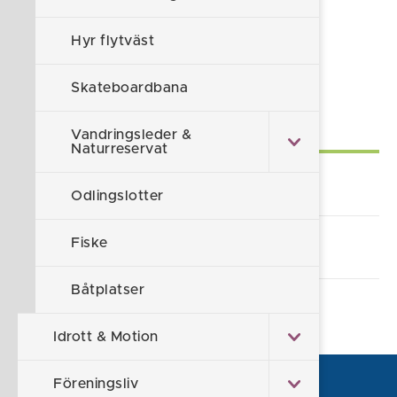
Föreslå en ändring
Hyr flytväst
Sidan granskad 2026-01-28
Skateboardbana
Självservice
Vandringsleder &
Naturreservat
Lämna synpunkt/klagomål
Odlingslotter
Fiske
Alla e-tjänster och blanketter
Båtplatser
Idrott & Motion
Föreningsliv