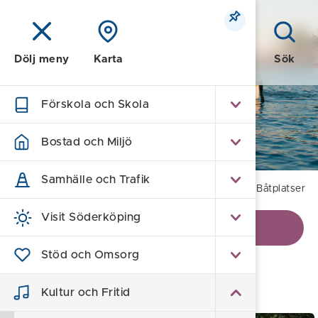
Meny
Sök
Dölj meny
Karta
Förskola och Skola
Kultur och Fritid
Bostad och Miljö
Samhälle och Trafik
Hem
/
Kultur och Fritid
/
Natur & Friluftsliv
/
Båtplatser
Visit Söderköping
Visa kontaktinformation
Stöd och Omsorg
Båtplatser
Kultur och Fritid