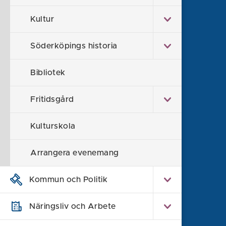
Kultur
Söderköpings historia
Bibliotek
Fritidsgård
Söderköpings kommun
Kulturskola
614 80 Söderköping
Arrangera evenemang
0121-181 00
kommun@soderkoping.se
Kommun och Politik
Kontakta oss
Näringsliv och Arbete
Faktura och organisationsnummer
Felanmälan