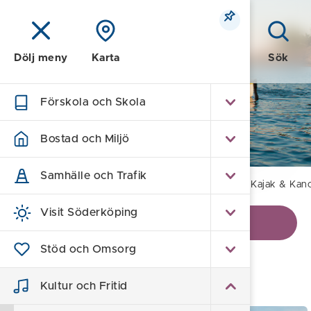
Meny
Sök
Dölj meny
Karta
Förskola och Skola
Kultur och Fritid
Bostad och Miljö
Samhälle och Trafik
Hem
/
Kultur och Fritid
/
Natur & Friluftsliv
/
Kajak & Kan
Visit Söderköping
Visa kontaktinformation
Stöd och Omsorg
Kajak & Kanot
Kultur och Fritid