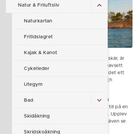
Natur & Friluftsliv
Naturkartan
Fritidslagret
Kajak & Kanot
S:t Anna skärgård, med alla sina kobbar och skär, är
en fröjd att uppleva med kajak eller kanot. Oavsett
Cykelleder
om du är nybörjare eller erfaren paddlare, är det ett
ypperligt sätt att komma närmare naturen och
Utegym
skärgårdslivet.
Packa en matsäck och paddla ut i den vackra
Bad
skärgården och njut av stillsamheten. Stanna till på en
liten ö och ta ett svalkande dopp i Östersjön. Upplev
Skidåkning
det rika fågellivet på nära håll. Kanske får du även se
en glimt av en säl?
Skridskoåkning