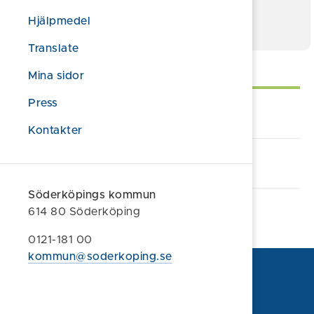
Kajakturer i Östgötaskärgården
pdf
Hjälpmedel
Translate
Självservice
Mina sidor
Press
Lämna synpunkt/klagomål
Kontakter
Alla e-tjänster och blanketter
Söderköpings kommun
614 80 Söderköping
0121-181 00
kommun@soderkoping.se