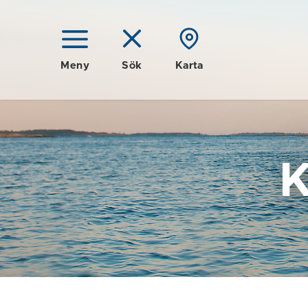
Meny
Sök
Karta
K