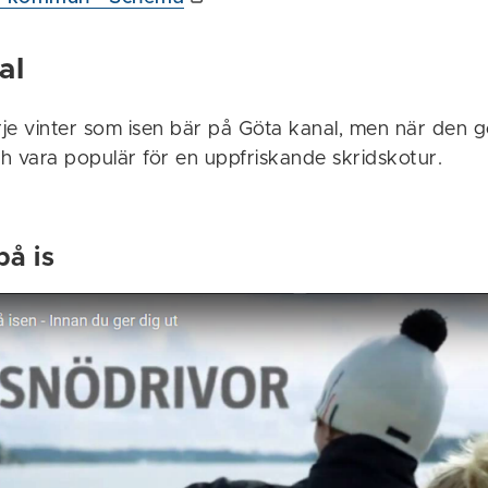
al
arje vinter som isen bär på Göta kanal, men när den 
h vara populär för en uppfriskande skridskotur.
på is