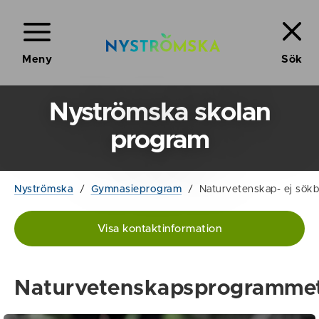
Meny
Sök
Nyströmska skolan
program
Nyströmska
/
Gymnasieprogram
/
Naturvetenskap- ej sökb
Visa kontaktinformation
Naturvetenskapsprogramme