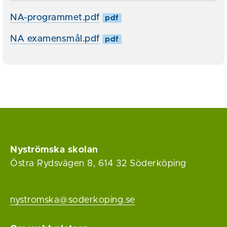
NA-programmet.pdf
pdf
NA examensmål.pdf
pdf
Nyströmska skolan
Östra Rydsvägen 8, 614 32 Söderköping
nystromska@soderkoping.se