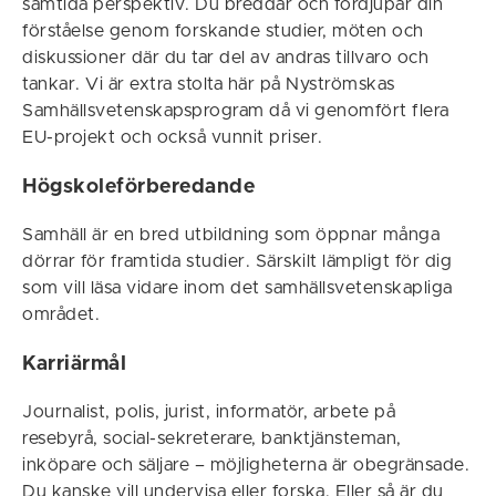
samtida perspektiv. Du breddar och fördjupar din
förståelse genom forskande studier, möten och
diskussioner där du tar del av andras tillvaro och
tankar. Vi är extra stolta här på Nyströmskas
Samhällsvetenskapsprogram då vi genomfört flera
EU-projekt och också vunnit priser.
Högskoleförberedande
Samhäll är en bred utbildning som öppnar många
dörrar för framtida studier. Särskilt lämpligt för dig
som vill läsa vidare inom det samhällsvetenskapliga
området.
Karriärmål
Journalist, polis, jurist, informatör, arbete på
resebyrå, social-sekreterare, banktjänsteman,
inköpare och säljare – möjligheterna är obegränsade.
Du kanske vill undervisa eller forska. Eller så är du