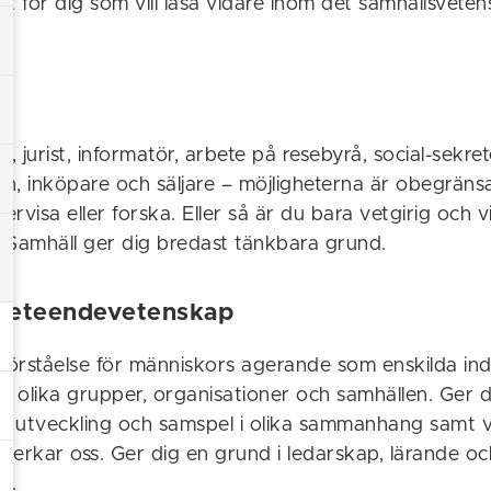
igt för dig som vill läsa vidare inom det samhällsvete
is, jurist, informatör, arbete på resebyrå, social-sekret
n, inköpare och säljare – möjligheterna är obegräns
ervisa eller forska. Eller så är du bara vetgirig och vil
 Samhäll ger dig bredast tänkbara grund.
 beteendevetenskap
 förståelse för människors agerande som enskilda ind
 i olika grupper, organisationer och samhällen. Ger 
s utveckling och samspel i olika sammanhang samt 
verkar oss. Ger dig en grund i ledarskap, lärande oc
n.