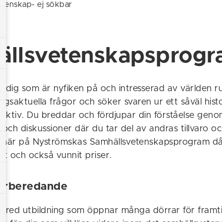
tenskap- ej sökbar
ällsvetenskapsprog
r dig som är nyfiken på och intresserad av världen 
 dagsaktuella frågor och söker svaren ur ett såväl his
ektiv. Du breddar och fördjupar din förståelse gen
 och diskussioner där du tar del av andras tillvaro oc
ta här på Nyströmskas Samhällsvetenskapsprogram d
kt och också vunnit priser.
örberedande
 bred utbildning som öppnar många dörrar för framti