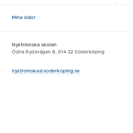
Inriktning
Mina sidor
Ger dig kunsk
förklara före
Nyströmska skolan
livsvillkor på
Östra Rydsvägen 8, 614 32 Söderköping
förståelse av 
nystromska@soderkoping.se
Speciella 
Vi tillämpar e
problemlösnin
dig att se möjl
handling. Dess
stora mängder
värderas högt.