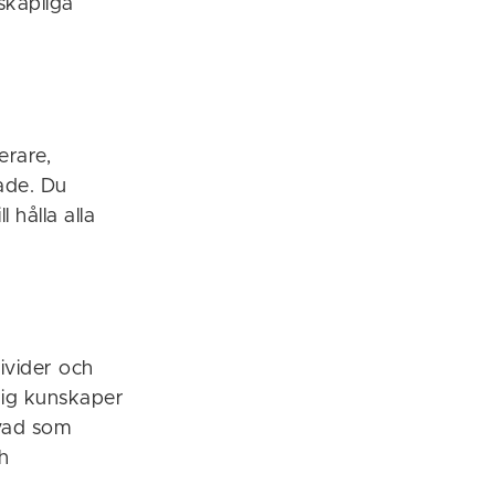
nskapliga
erare,
ade. Du
l hålla alla
ivider och
dig kunskaper
vad som
h