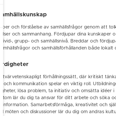
 samhällskunskap
aper och förståelse av samhällsfrågor genom att tol
teelser och sammanhang. Fördjupar dina kunskaper 
 individ-, grupp- och samhällsnivå. Breddar och fördjup
samhällsfrågor och samhällsförhållanden både lokalt 
färdigheter
tt tvärvetenskapligt förhållningssätt, där kritiskt tän
g och kommunikation spelar en viktig roll. Utbildni
igheter, lösa problem, ta initiativ och omsätta idéer i
utom lär du dig ta ansvar för ditt arbete och söka o
 information. Samarbetsförmåga, kreativitet och sjä
 I möten och diskussioner lär du dig om andras kultur