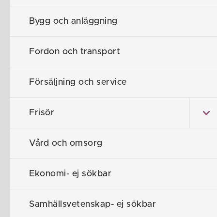
Nyströmska
/
Gymnasieprogram
/
Samhällsve
Bygg och anläggning
Samh
Fordon och transport
Försäljning och service
Samhäll passa
dig. Vi följer
Frisör
samtida persp
studier, möten
är extra stol
Vård och omsorg
flera EU-proje
Ekonomi- ej sökbar
Högskolef
Samhällsvetenskap- ej sökbar
Samhäll är en