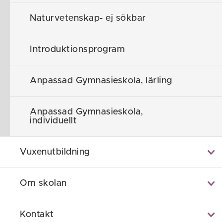
Särskilt lämpl
området.
Naturvetenskap- ej sökbar
Karriärmål
Introduktionsprogram
Journalist, pol
Anpassad Gymnasieskola, lärling
banktjänstema
kanske vill und
dörrar öppna.
Anpassad Gymnasieskola,
individuellt
Inriktning
Vuxenutbildning
Fördjupar din
som deltagare
Om skolan
om människor
formar och på
Kontakt
kommunikatio