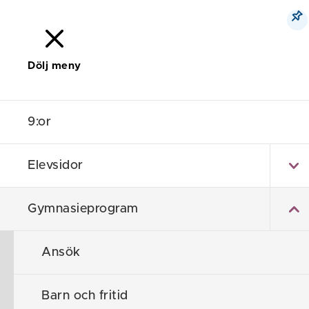
Dölj meny
Meny
Sök
9:or
Nyströ
Elevsidor
Gymnasieprogram
Ansök
Barn och fritid