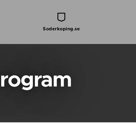
Soderkoping.se
program