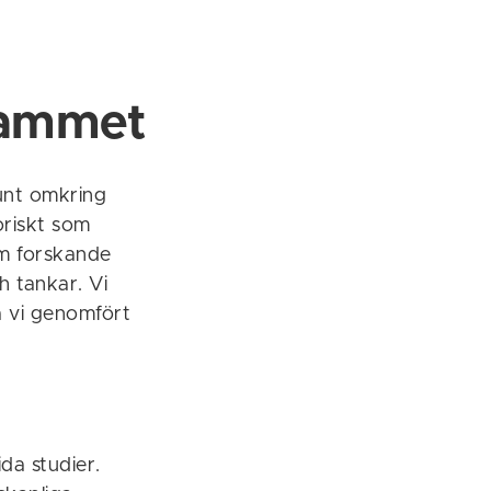
rammet
runt omkring
toriskt som
om forskande
h tankar. Vi
å vi genomfört
da studier.