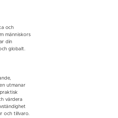
ka och
om människors
ar din
och globalt.
kande,
ngen utmanar
 praktisk
ch värdera
lvständighet
 och tillvaro.