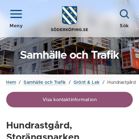
Meny
Sök
Samhälle och Trafik
Hem
/
Samhälle och Trafik
/
Grönt & Lek
/
Hundrastgård
Visa kontaktinformation
Hundrastgård,
Storängsparken