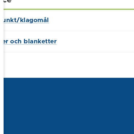
ice
punkt/klagomål
ster och blanketter