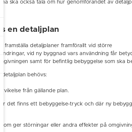
rna ska också tala om hur genomförandet av detaljp
s en detaljplan
ramställa detaljplaner framförallt vid större
ändringar, vid ny byggnad vars användning får bet
mgivningen samt för befintlig bebyggelse som ska b
 detaljplan behövs:
avvikelse från gällande plan.
r det finns ett bebyggelse-tryck och där ny bebygg
som ger störningar eller andra effekter på omgivnin