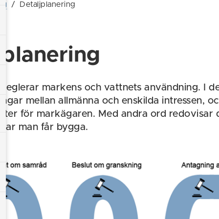
ng
/
Detaljplanering
jplanering
n reglerar markens och vattnets användning. I de
ngar mellan allmänna och enskilda intressen, oc
eter för markägaren. Med andra ord redovisar d
 var man får bygga.