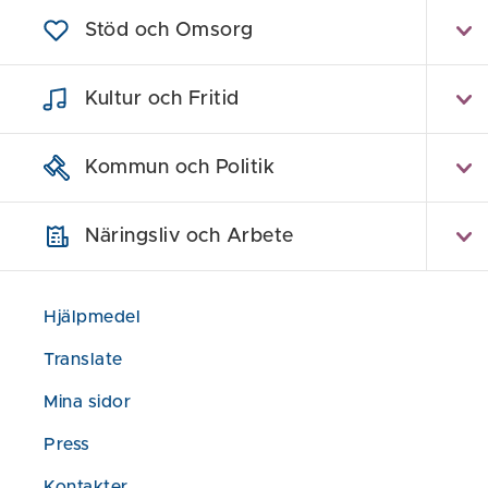
Planhandlinga
Stöd och Omsorg
att gå till.
Kultur och Fritid
Då behöv
Kommun och Politik
Kommunen ska f
bebyggelseför
inverkan på o
Näringsliv och Arbete
Situationer då
Hjälpmedel
Vid större 
Translate
Områden dä
Mina sidor
lämplig.
Press
Byggnader 
Kontakter