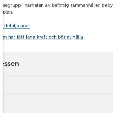
lsegrupp i närheten av befintlig sammanhållen beb
ljplan.
 detaljplaner
om har fått laga kraft och börjat gälla
cessen
d