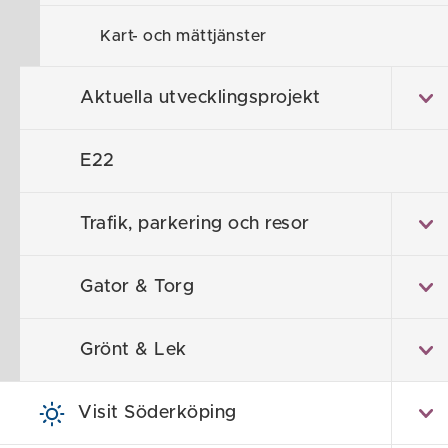
Kart- och mättjänster
Aktuella utvecklingsprojekt
E22
Trafik, parkering och resor
Gator & Torg
En detaljplan 
bindande doku
Grönt & Lek
illustratione
syftet med pl
får för bland 
Visit Söderköping