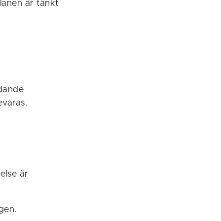
lanen är tänkt
ydande
evaras.
else är
gen.