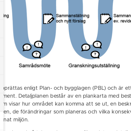
upprättas enligt Plan- och bygglagen (PBL) och är ett
ment. Detaljplanen består av en plankarta med bes
r som visar hur området kan komma att se ut, en besk
anen, de förändringar som planeras och vilka konse
annat miljön.