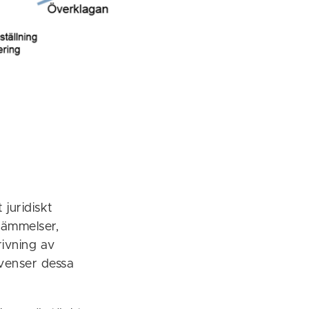
 juridiskt
tämmelser,
rivning av
kvenser dessa