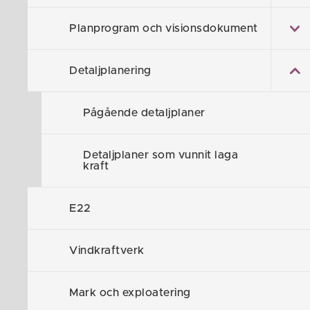
Hem
/
Samhälle och Trafik
/
Samhällsplaneri
Planprogram och visionsdokument
Detal
Detaljplanering
Pågående detaljplaner
En detaljpla
görs avvägni
Detaljplaner som vunnit laga
och skyldigh
kraft
hur, vad och
E22
Vindkraftverk
Mark och exploatering