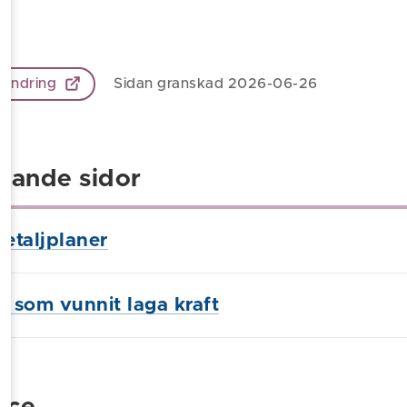
 ändring
Sidan granskad 2026-06-26
gande sidor
etaljplaner
r som vunnit laga kraft