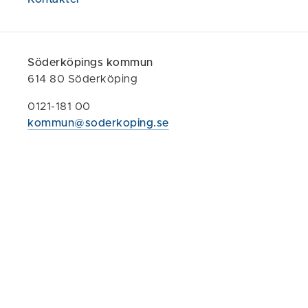
Ny bebygge
saknar deta
Söderköpings kommun
Våra pågående
614 80 Söderköping
Detaljplaner s
0121-181 00
kommun@soderkoping.se
Planpro
Planbeske
Samråd