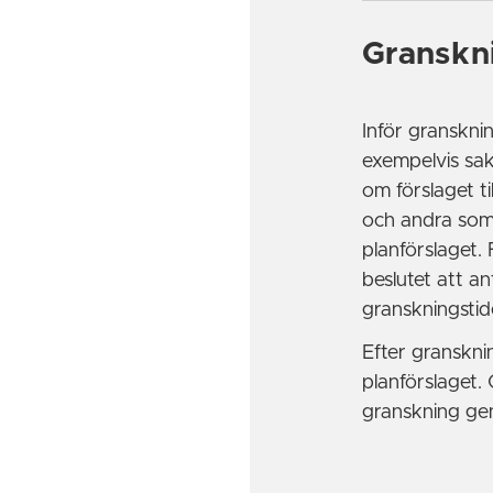
Granskn
Inför granskn
exempelvis sa
om förslaget t
och andra som 
planförslaget.
beslutet att a
granskningstid
Efter granskn
planförslaget.
granskning ge