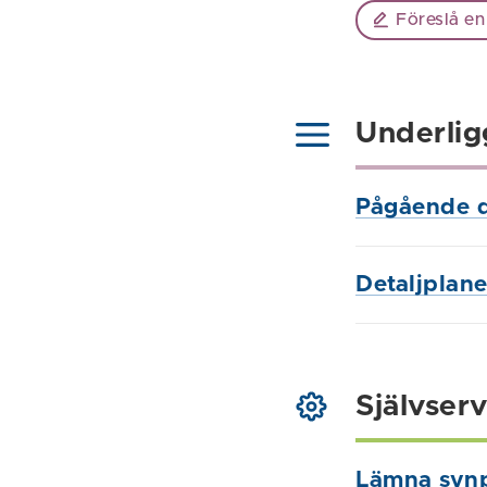
Föreslå en
Underlig
Pågående d
Detaljplane
Självserv
Lämna syn