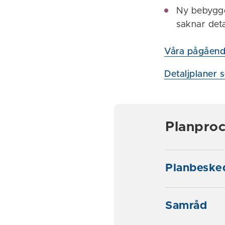
Ny bebygge
saknar deta
Våra pågående
Detaljplaner s
Planpro
Planbeske
Samråd