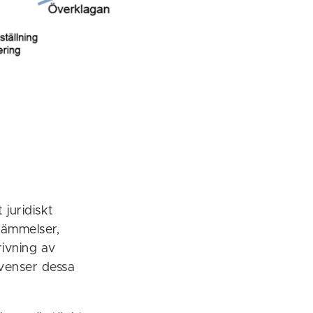
 juridiskt
tämmelser,
rivning av
kvenser dessa