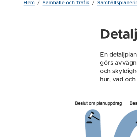
Hem
/
Samhälle och Trafik
/
Samhällsplaneri
Detal
En detaljpla
görs avvägni
och skyldigh
hur, vad och