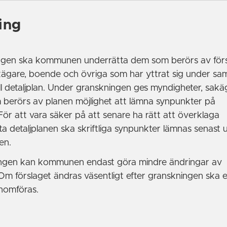
ing
ingen ska kommunen underrätta dem som berörs av förs
kägare, boende och övriga som har yttrat sig under sa
ill detaljplan. Under granskningen ges myndigheter, sakä
berörs av planen möjlighet att lämna synpunkter på
 För att vara säker på att senare ha rätt att överklaga
nta detaljplanen ska skriftliga synpunkter lämnas senast
en.
ingen kan kommunen endast göra mindre ändringar av
 Om förslaget ändras väsentligt efter granskningen ska 
nomföras.