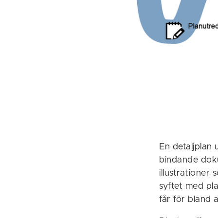
En detaljplan 
bindande doku
illustratione
syftet med pl
får för bland 