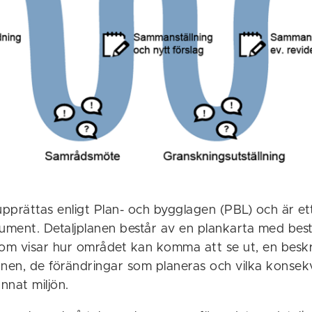
upprättas enligt Plan- och bygglagen (PBL) och är ett
ment. Detaljplanen består av en plankarta med bes
r som visar hur området kan komma att se ut, en besk
anen, de förändringar som planeras och vilka konse
annat miljön.