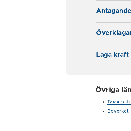
Antagand
Överklaga
Laga kraft
Övriga lä
Taxor och 
Boverket