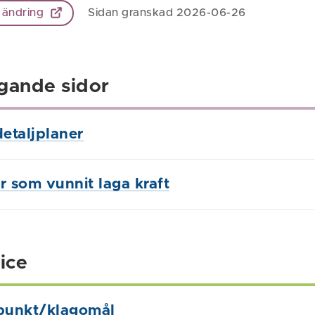
 ändring
Sidan granskad 2026-06-26
gande sidor
etaljplaner
r som vunnit laga kraft
ice
punkt/klagomål