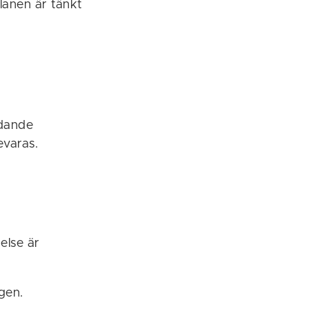
lanen är tänkt
ydande
evaras.
else är
gen.