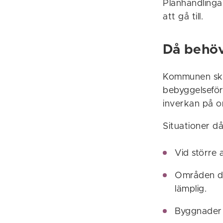
Planhandlinga
att gå till.
Då behöv
Kommunen ska f
bebyggelseför
inverkan på o
Situationer då
Vid större 
Områden dä
lämplig.
Byggnader 