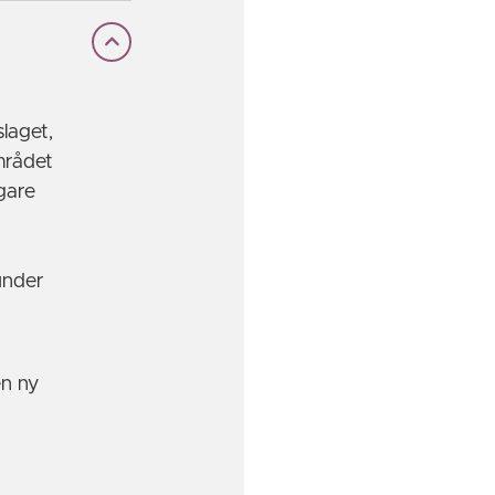
laget,
mrådet
gare
 under
en ny