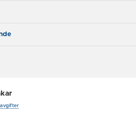
e
nde
nkar
avgifter