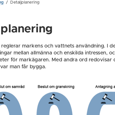
ng
/
Detaljplanering
jplanering
n reglerar markens och vattnets användning. I de
ngar mellan allmänna och enskilda intressen, oc
eter för markägaren. Med andra ord redovisar d
 var man får bygga.