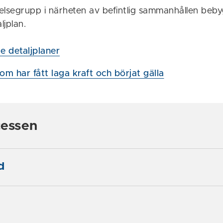
lsegrupp i närheten av befintlig sammanhållen beb
ljplan.
 detaljplaner
om har fått laga kraft och börjat gälla
cessen
d