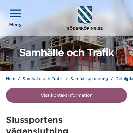
Meny
Samhälle och Trafik
Hem
/
Samhälle och Trafik
/
Samhällsplanering
/
Detaljpl
Visa kontaktinformation
Slussportens
väganslutning