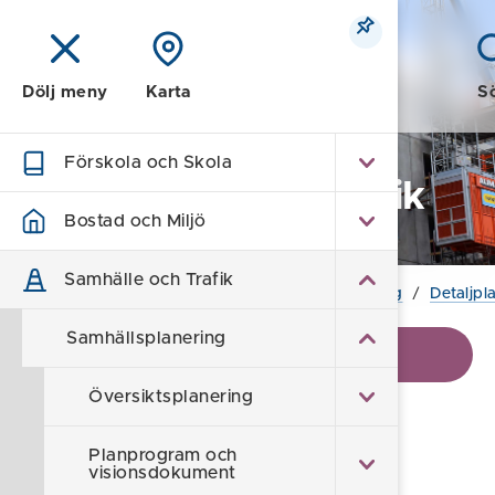
Meny
S
Dölj meny
Karta
Förskola och Skola
Samhälle och Trafik
Bostad och Miljö
Samhälle och Trafik
Hem
/
Samhälle och Trafik
/
Samhällsplanering
/
Detaljpl
Samhällsplanering
Visa kontaktinformation
Översiktsplanering
Högby 1:108 m.fl.
Planprogram och
visionsdokument
(Västra infarten)