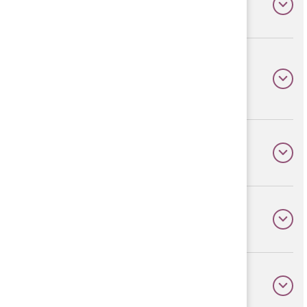
När kommer det börja byggas?
Hur ska jag tolka
planbestämmelserna?
När är detaljplanen klar?
Hur länge gäller en detaljplan?
Vem kan lämna synpunkter?