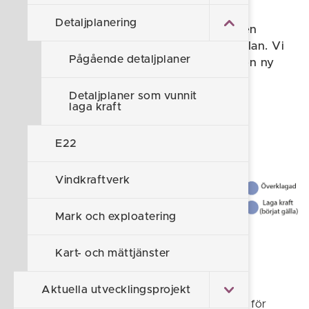
Detaljplanering
Samhällsbyggnadsnämnden beslutade den
2020-03-04 § 22 att pröva en ny detaljplan. Vi
Pågående detaljplaner
har nu påbörjat arbetet med att ta fram en ny
detaljplan för del av Högby 1:108 m.fl.
(Västra infarten).
Detaljplaner som vunnit
laga kraft
E22
Vindkraftverk
Mark och exploatering
Kart- och mättjänster
Vad som ska prövas
Aktuella utvecklingsprojekt
Syftet med planläggningen är att möjliggöra för