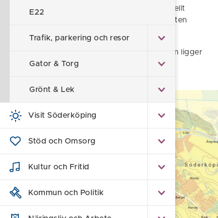
trafiknära service, verksamheter och eventuellt
E22
ridanläggning i anlustning till den västra infarten
utmed den nya sträckning av E22.
Trafik, parkering och resor
Vi genomför nu nödvändiga utredningar som ligger
till grund över vad som ska tillåtas i den nya
Gator & Torg
detaljplanen.
Grönt & Lek
Visit Söderköping
Stöd och Omsorg
Kultur och Fritid
Kommun och Politik