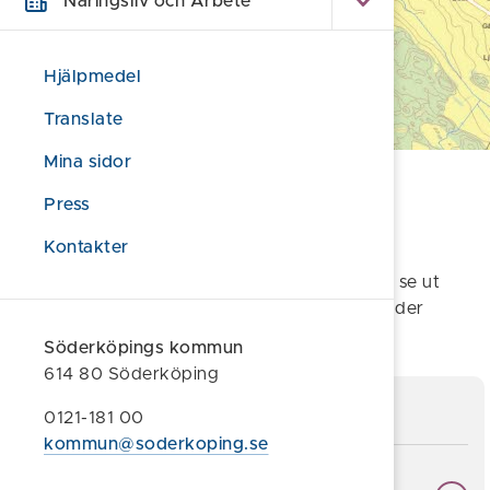
Näringsliv och Arbete
Hjälpmedel
Translate
Mina sidor
Bild av området som berörs
Press
Klicka här för större bild
Kontakter
Mer information om hur detaljplanen föreslås se ut
och tillfälle att lämna synpunkter kommer under
samrådet.
Söderköpings kommun
614 80 Söderköping
Frågor och svar
0121-181 00
kommun@soderkoping.se