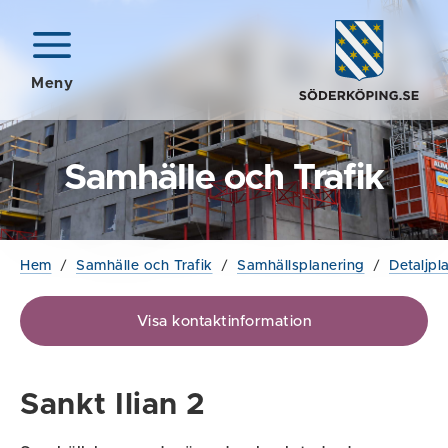
Meny
Samhälle och Trafik
Hem
/
Samhälle och Trafik
/
Samhällsplanering
/
Detaljpl
Visa kontaktinformation
Sankt Ilian 2