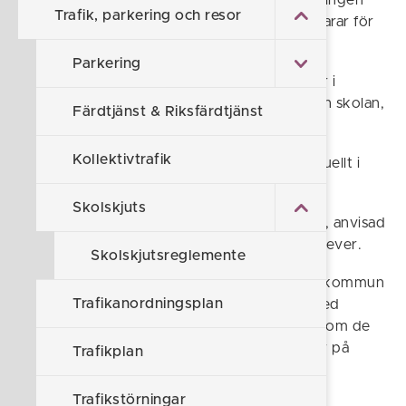
Kommunen har ansvar för myndighetsutövningen
Trafik, parkering och resor
och beviljar skolskjuts. Östgötatrafiken ansvarar för
planering och driften av skolskjuts.
Parkering
Elevresor är ekonomisk ersättning för elever i
gymnasieskolan för resor mellan hemmet och skolan,
Färdtjänst & Riksfärdtjänst
oftast ett busskort.
Kollektivtrafik
Kommunen prövar förutsättningarna individuellt i
varje enskilt fall.
Skolskjuts
Rätten till skolskjuts gäller till, av kommunen, anvisad
skola men kan i undantagsfall ges till andra elever.
Skolskjutsreglemente
Elever som är folkbokförda i Söderköpings kommun
Trafikanordningsplan
och studerar på
gymnasienivå
har till och med
vårterminen de fyller 20 år rätt till elevresor om de
har en resväg över 6 kilometer eller studerar på
Trafikplan
annan ort.
Trafikstörningar