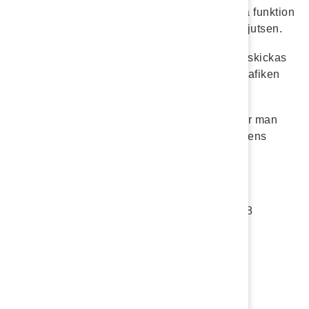
skolskjutstider och även avboka resor. En bra funktion
om ert barn är sjukt och inte ska nyttja skolskjutsen.
Från hösten 2025 kommer skjutslistorna
inte
skickas
ut i brev till er vårdnadshavare utan Östgötatrafiken
hänvisar till appen.
För mer info om hur appen laddas ner och hur man
kommer igång så hänvisar vi till Östgötatrafikens
hemsida.
Skolskjuts - Östgötatrafiken
För barn som åker i vanliga skolbussar (19-48
passagerare) gäller samma rutiner som förut.
Föreslå en ändring
Sidan uppdaterad 2026-06-26