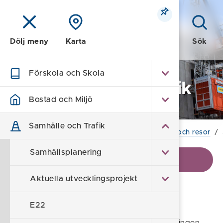
Meny
Sök
Dölj meny
Karta
Förskola och Skola
Samhälle och Trafik
Bostad och Miljö
Samhälle och Trafik
Hem
/
Samhälle och Trafik
/
Trafik, parkering och resor
/
Samhällsplanering
Visa kontaktinformation
Aktuella utvecklingsprojekt
Skolskjuts
E22