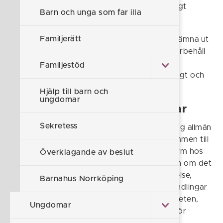
göra prövningen om det kan ske utan onödigt
Barn och unga som far illa
dröjsmål.
Familjerätt
Av 6:7 § OSL framgår att ett beslut att inte lämna ut
en handling, att lämna ut en handling med förbehåll
eller avslå en begäran enligt 6:6 § OSL får
Familjestöd
överklagas. Ett sådant beslut ska vara skriftligt och
överklagas enligt 6:8 § OSL till Kammarrätt.
Hjälp till barn och
ungdomar
Regler för allmänna handlingar
Sekretess
Enligt Tryckfrihetsförordningen är en handling allmän
om den förvaras hos en myndighet, är inkommen till
en myndighet eller upprättad i sin slutliga form hos
Överklagande av beslut
en myndighet. En handling är t ex inte allmän om det
är ett internt arbetsmaterial (utkast till skrivelse,
Barnahus Norrköping
minnesanteckningar och liknande). Dessa handlingar
blir allmänna när de skickas utanför myndigheten,
Ungdomar
färdigställs, justeras samt när ärendet de tillhör