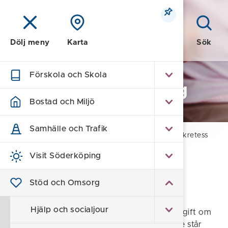
Meny
Sök
Dölj meny
Karta
Förskola och Skola
Stöd och Omsorg
Bostad och Miljö
Samhälle och Trafik
Hem
/
Stöd och Omsorg
/
Familj & Barn
/
Sekretess
Visit Söderköping
Sekretess
Stöd och Omsorg
Sekretess
Hjälp och socialjour
"Sekretess gäller inom socialtjänsten för uppgift om
enskilds personliga förhållanden, om det inte står