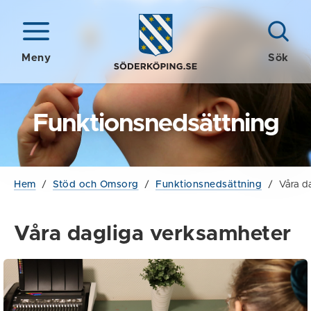
Meny
Sök
Funktionsnedsättning
Hem
/
Stöd och Omsorg
/
Funktionsnedsättning
/
Våra d
Våra dagliga verksamheter