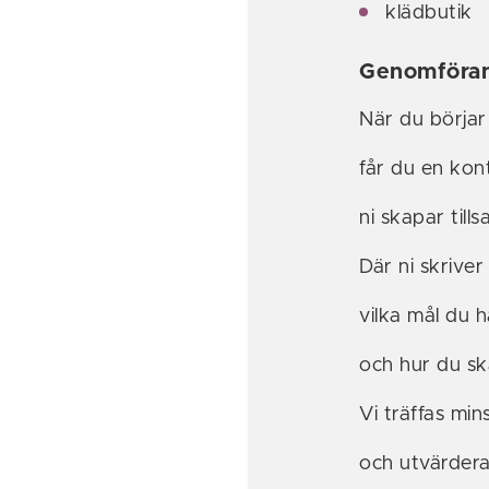
klädbutik
Genomföra
När du börjar
får du en ko
ni skapar til
Där ni skriver
vilka mål du h
och hur du ska
Vi träffas min
och utvärder