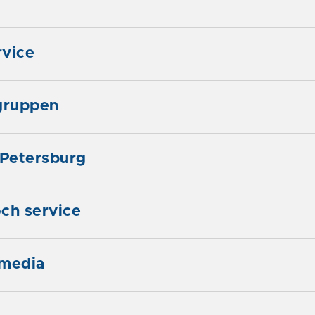
rvice
gruppen
 Petersburg
ch service
 media