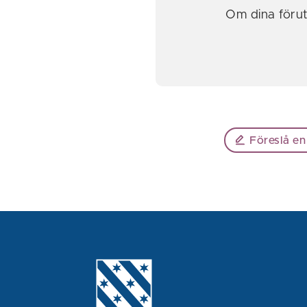
Om dina föruts
Föreslå en