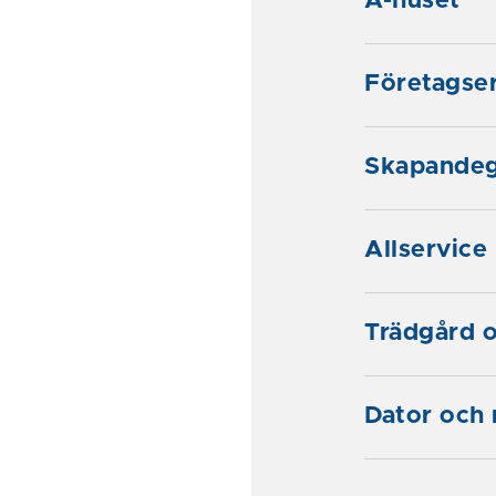
A-huset
Företagse
Skapande
Allservice
Trädgård o
Dator och