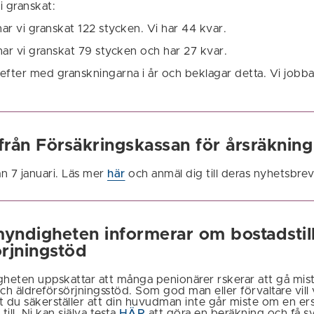
 granskat:
ar vi granskat 122 stycken. Vi har 44 kvar.
har vi granskat 79 stycken och har 27 kvar.
 efter med granskningarna i år och beklagar detta. Vi jobbar
från Försäkringskassan för årsräkning
ån 7 januari. Läs mer
här
och anmäl dig till deras nyhetsbrev
yndigheten informerar om bostadstil
örjningstöd
heten uppskattar att många penionärer rskerar att gå mis
ch äldreförsörjningsstöd. Som god man eller förvaltare vill
t du säkerställer att din huvudman inte går miste om en er
till. Ni kan själva testa
HÄR
att göra en beräkning och få sv