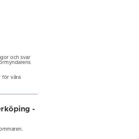
ågor och svar
förmyndarens
 för våra
rköping -
sommaren.