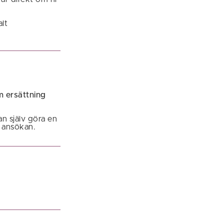
lt
m ersättning
n själv göra en
 ansökan.