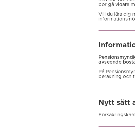
bör gå vidare 
Vill du lära di
informationsmö
Informati
Pensionsmyndig
avseende bostad
På Pensionsmy
beräkning och f
Nytt sätt 
Försäkringskass