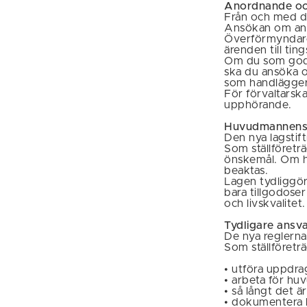
Anordnande oc
Från och med de
Ansökan om ano
Överförmyndaren
ärenden till ting
Om du som god
ska du ansöka 
som handlägger
För förvaltarsk
upphörande.
Huvudmannens r
Den nya lagsti
Som ställföreträ
önskemål. Om hu
beaktas.
Lagen tydliggör
bara tillgodose
och livskvalitet.
Tydligare ansva
De nya reglerna
Som ställföretr
• utföra uppdra
• arbeta för hu
• så långt det ä
• dokumentera 