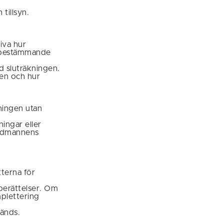
tillsyn.
iva hur
lvbestämmande
d sluträkningen.
en och hur
ningen utan
ingar eller
vudmannens
terna för
tberättelser. Om
mplettering
vänds.