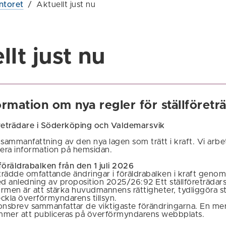
ntoret
/
Aktuellt just nu
llt just nu
ormation om nya regler för ställföretr
företrädare i Söderköping och Valdemarsvik
 sammanfattning av den nya lagen som trätt i kraft. Vi arb
era information på hemsidan.
föräldrabalken från den 1 juli 2026
 trädde omfattande ändringar i föräldrabalken i kraft genom
 anledning av proposition 2025/26:92 Ett ställföreträdarsk
rmen är att stärka huvudmannens rättigheter, tydliggöra st
ckla överförmyndarens tillsyn.
onsbrev sammanfattar de viktigaste förändringarna. En mer
mmer att publiceras på överförmyndarens webbplats.