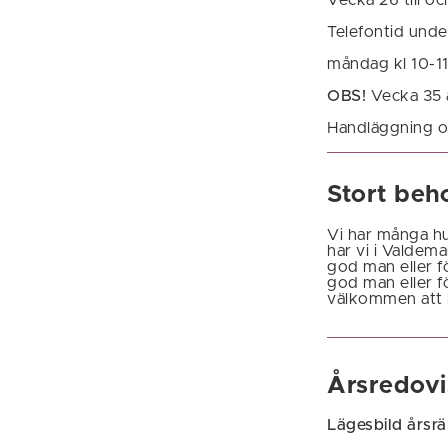
Telefontid unde
måndag kl 10-11
OBS!
Vecka 35 ä
Handläggning o
Stort beh
Vi har många h
har vi i Valdem
god man eller f
god man eller fö
välkommen att k
Årsredovi
Lägesbild årsr