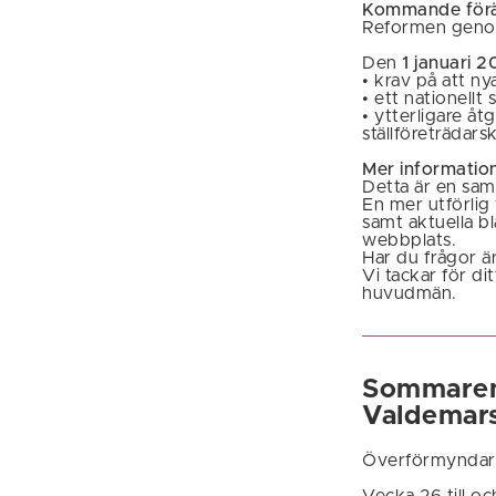
Kommande förä
Reformen genomf
Den
1 januari 
• krav på att n
• ett nationellt 
• ytterligare åt
ställföreträdars
Mer informatio
Detta är en sam
En mer utförlig
samt aktuella 
webbplats.
Har du frågor ä
Vi tackar för di
huvudmän.
Sommaren 
Valdemar
Överförmyndar
Vecka 26 till o