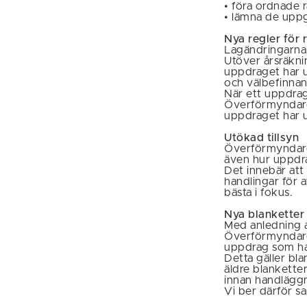
• föra ordnade 
• lämna de uppg
Nya regler för 
Lagändringarna 
Utöver årsräkni
uppdraget har 
och välbefinnand
När ett uppdrag
Överförmyndare
uppdraget har u
Utökad tillsyn
Överförmyndaren
även hur uppdrag
Det innebär att
handlingar för 
bästa i fokus.
Nya blanketter
Med anledning a
Överförmyndaren
uppdrag som har 
Detta gäller bla
äldre blankette
innan handläggn
Vi ber därför sa