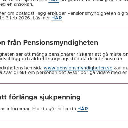
med en ansökan.
g mer om bostadstillägg erbjuder Pensionsmyndigheten digita
te 3 feb 2026. Läs mer
HÄR
on från Pensionsmyndigheten
heten ser att många pensionärer riskerar att gå miste o
stillägg och äldreförsörjningsstöd då de inte ansöker.
ndighetens hemsida
www.pensionsmyndigheten.se
kan ma
å svar direkt om personen det avser bör gå vidare med en
att förlänga sjukpenning
an informerar. Hur du gör hittar du
HÄR