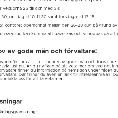
r veckorna 26 till och med 34:
:30, onsdag kl 10-11:30 samt torsdagar kl 13-15
r kontoret obemannat mellan den 26-28 aug på grund av 
ch svarstid kan komma att påverkas och vi hoppas på ert
ov av gode män och förvaltare!
uvudmän som är i stort behov av gode män och förvaltare.
arsvik just nu. Är du nyfiken på att veta mer om vad det inn
örvaltare finner du information på hemsidan under fliken 
rvaltare. Där finner du även en länk till intresseanmälan. 
ontakta oss för att få veta mer.
sningar
äkningsgranskning: