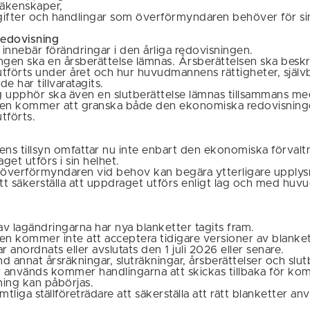
räkenskaper,
ifter och handlingar som överförmyndaren behöver för sin 
redovisning
innebär förändringar i den årliga redovisningen.
ngen ska en årsberättelse lämnas. Årsberättelsen ska beskr
utförts under året och hur huvudmannens rättigheter, sjä
e har tillvaratagits.
 upphör ska även en slutberättelse lämnas tillsammans me
n kommer att granska både den ekonomiska redovisning
tförts.
s tillsyn omfattar nu inte enbart den ekonomiska förvalt
et utförs i sin helhet.
 överförmyndaren vid behov kan begära ytterligare upplysn
att säkerställa att uppdraget utförs enligt lag och med hu
v lagändringarna har nya blanketter tagits fram.
 kommer inte att acceptera tidigare versioner av blanket
anordnats eller avslutats den 1 juli 2026 eller senare.
nd annat årsräkningar, sluträkningar, årsberättelser och slu
r används kommer handlingarna att skickas tillbaka för ko
ing kan påbörjas.
mtliga ställföreträdare att säkerställa att rätt blanketter an