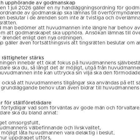
h upphörande av godmanskap
n 1 juli 2026 gäller en ny handläggningsordning för god
rdnande av godmanskap ska lämnas till överförmyndaren
 beslutar i de ärenden som inte är tvistiga och överlämna
srätten.
 man bedömer att huvudmannen inte längre har behov a
om att godmanskapet ska upphöra. Ansökan lämnas till öv
 ärendet enligt den nya ordningen.
ap gäller även fortsättningsvis att tingsrätten beslutar om
ättigheter stärks
ftningen innebär ett ökat fokus på huvudmannens självbes
dare ska du, så långt det är möjligt, utgå från huvudmannen
vudmannen inte kan uttrycka sin vilja ska den förmodade 
 också att huvudmannens tillgångar ska användas på ett sä
r grundläggande behov utan även bidrar till huvudmannens
r för ställföreträdare
 förtydligar vad som förväntas av gode män och förvaltare
ädare ska du bland annat:
get omsorgsfullt,
vudmannens välbefinnande och livskvalitet,
r möjligt låta huvudmannen vara delaktig i beslut,
hur uppdraget utförs,