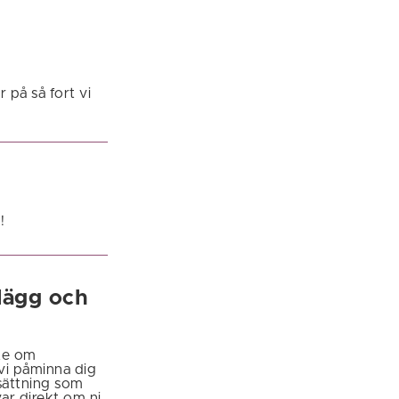
 på så fort vi
!
lägg och
te om
 vi påminna dig
sättning som
ar direkt om ni