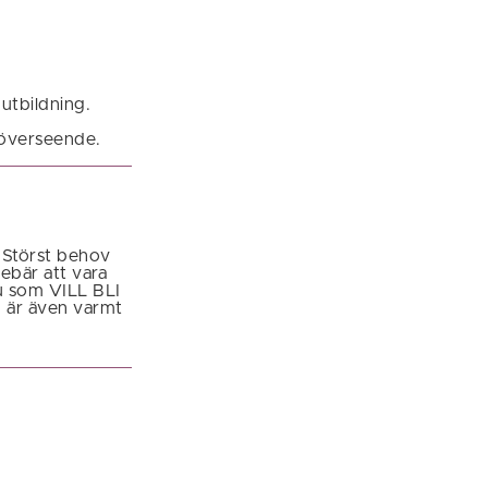
utbildning.
 överseende.
 Störst behov
ebär att vara
du som VILL BLI
Du är även varmt