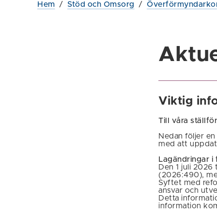
Hem
/
Stöd och Omsorg
/
Överförmyndarko
Aktue
Viktig inf
Till våra ställ
Nedan följer en
med att uppdat
Lagändringar i 
Den 1 juli 2026
(2026:490), med
Syftet med refo
ansvar och utve
Detta informati
information ko