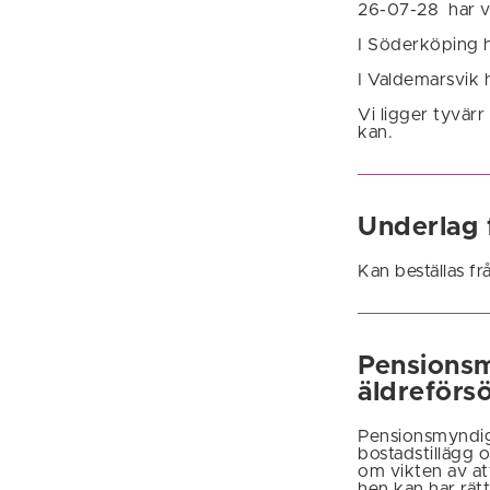
26-07-28 har vi
I Söderköping h
I Valdemarsvik 
Vi ligger tyvärr
kan.
Underlag 
Kan beställas fr
Pensionsm
äldreförs
Pensionsmyndig
bostadstillägg o
om vikten av at
hen kan har rätt 