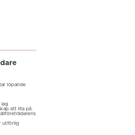
ädare
etar löpande
 lag
ap att lita på.
ällföreträdarens
 utförlig