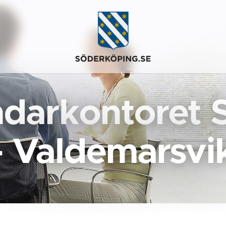
darkontoret 
- Valdemarsvi