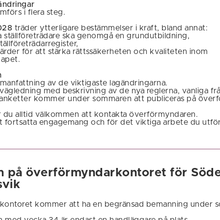
ndringar
örs i flera steg.
2028
träder ytterligare bestämmelser i kraft, bland annat:
ya ställföreträdare ska genomgå en grundutbildning,
ställföreträdarregister,
gärder för att stärka rättssäkerheten och kvaliteten inom
kapet.
n
manfattning av de viktigaste lagändringarna.
 vägledning med beskrivning av de nya reglerna, vanliga fr
blanketter kommer under sommaren att publiceras på över
r du alltid välkommen att kontakta överförmyndaren.
tt fortsatta engagemang och för det viktiga arbete du utför
på överförmyndarkontoret för Söde
svik
kontoret kommer att ha en begränsad bemanning under 
ch med vecka 34 är endast en handläggare på plats.