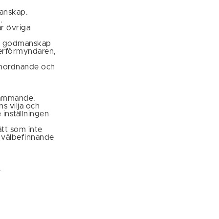
manskap.
.
r övriga
v godmanskap
erförmyndaren,
 anordnande och
tämmande.
s vilja och
inställningen
tt som inte
 välbefinnande
.