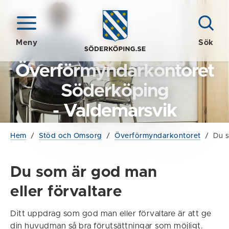
Meny
Sök
Överförmyndarkontoret
Söderköping
- Valdemarsvik
Hem
/
Stöd och Omsorg
/
Överförmyndarkontoret
/
Du s
Du som är god man
eller förvaltare
Ditt uppdrag som god man eller förvaltare är att ge
din huvudman så bra förutsättningar som möjligt.