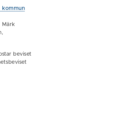
ks kommun
. Märk
n,
ostar beviset
hetsbeviset