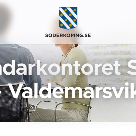
darkontoret 
- Valdemarsvi