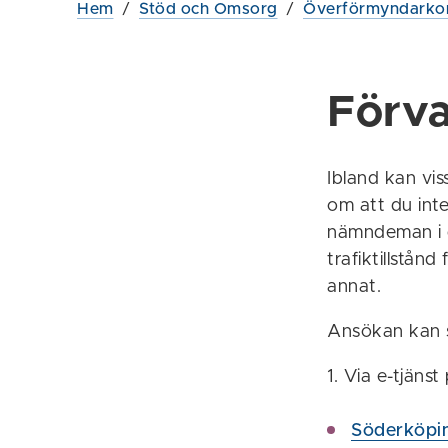
Hem
/
Stöd och Omsorg
/
Överförmyndarko
Förva
Ibland kan vi
om att du int
nämndeman i d
trafiktillstånd
annat.
Ansökan kan s
1. Via e-tjän
Söderköpin