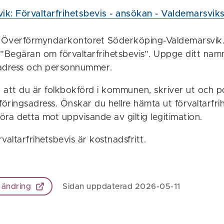
ik: Förvaltarfrihetsbevis - ansökan - Valdemarsvi
 till Överförmyndarkontoret Söderköping-Valdemarsvik
Begäran om förvaltarfrihetsbevis”. Uppge ditt nam
gadress och personnummer.
r att du är folkbokförd i kommunen, skriver ut och p
okföringsadress. Önskar du hellre hämta ut förvaltarfri
ra detta mot uppvisande av giltig legitimation.
valtarfrihetsbevis är kostnadsfritt.
 ändring
Sidan uppdaterad 2026-05-11