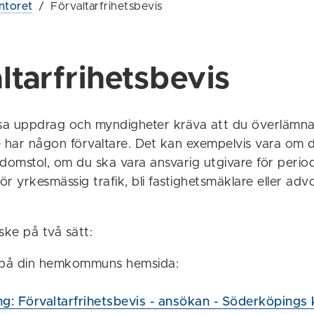
ntoret
/
Förvaltarfrihetsbevis
ltarfrihetsbevis
ssa uppdrag och myndigheter kräva att du överlämna
e har någon förvaltare. Det kan exempelvis vara om 
omstol, om du ska vara ansvarig utgivare för periodi
 för yrkesmässig trafik, bli fastighetsmäklare eller ad
ke på två sätt:
st på din hemkommuns hemsida:
g: Förvaltarfrihetsbevis - ansökan - Söderköping