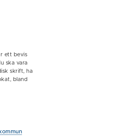
r ett bevis
du ska vara
sk skrift, ha
vokat, bland
s kommun