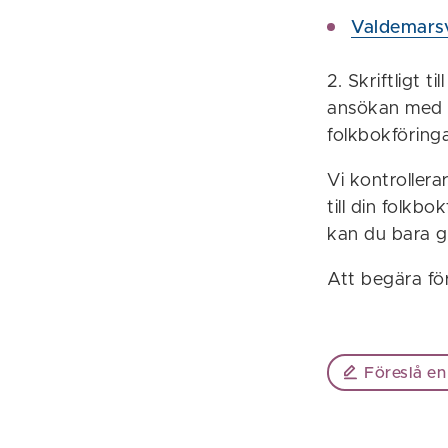
Valdemarsv
2. Skriftligt
ansökan med ”
folkbokförin
Vi kontrollera
till din folkb
kan du bara gö
Att begära för
Föreslå en