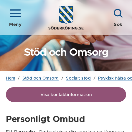
Meny
Sök
Stöd och Omsorg
Hem
/
Stöd och Omsorg
/
Socialt stöd
/
Psykisk hälsa o
Visa kontaktinformation
Personligt Ombud