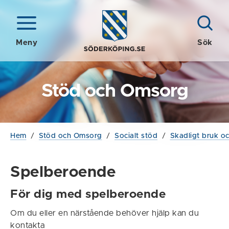
Meny
Sök
Stöd och Omsorg
Hem
/
Stöd och Omsorg
/
Socialt stöd
/
Skadligt bruk o
Spelberoende
För dig med spelberoende
Om du eller en närstående behöver hjälp kan du
kontakta