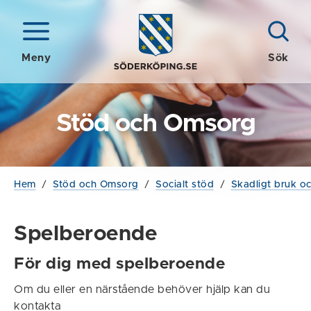
Meny
Sök
Stöd och Omsorg
Hem
/
Stöd och Omsorg
/
Socialt stöd
/
Skadligt bruk o
Spelberoende
För dig med spelberoende
Om du eller en närstående behöver hjälp kan du
kontakta