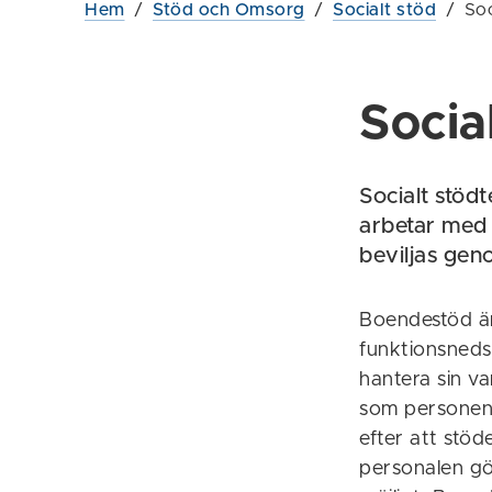
Hem
/
Stöd och Omsorg
/
Socialt stöd
/
Soc
Socia
Socialt stödt
arbetar med 
beviljas gen
Boendestöd är
funktionsnedsä
hantera sin v
som personen 
efter att stöd
personalen gö