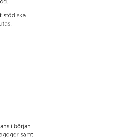
töd.
rt stöd ska
utas.
ans i början
edagoger samt