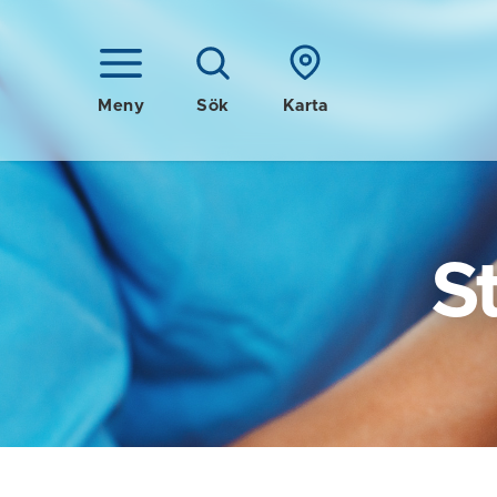
Meny
Sök
Karta
S