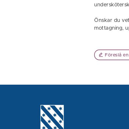
underskötersk
Önskar du vet
mottagning, u
Föreslå en