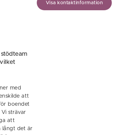
Visa kontaktinformation
t stödteam
vilket
oner med
enskilde att
nför boendet
Vi strävar
ga att
 långt det är