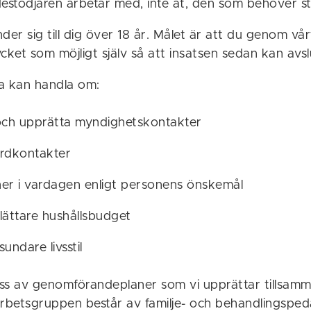
destödjaren arbetar med, inte åt, den som behöver s
der sig till dig över 18 år. Målet är att du genom vå
cket som möjligt själv så att insatsen sedan kan avsl
a kan handla om:
ch upprätta myndighetskontakter
årdkontakter
ner i vardagen enligt personens önskemål
lättare hushållsbudget
sundare livsstil
ss av genomförandeplaner som vi upprättar tillsamm
Arbetsgruppen består av familje- och behandlingsp