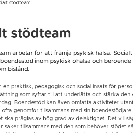
ialt stödteam
lt stödteam
eam arbetar för att främja psykisk hälsa. Social
boendestöd inom psykisk ohälsa och beroende 
om bistånd.
 en praktisk, pedagogisk och social insats för pers
ttning som syftar till att underlätta och stärka den 
ardag. Boendestöd kan även omfatta aktiviteter uta
ofta genomför tillsammans med sin boendestödjare. 
et ska präglas av hög grad av delaktighet. Det vill sä
r saker tillsammans med den som behöver stödet så