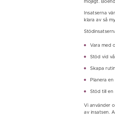
möjligt. Boen
Insatserna vän
klara av så my
Stödinsatsern
Vara med o
Stöd vid v
Skapa ruti
Planera en 
Stöd till en 
Vi använder o
av insatsen. 