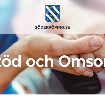
töd och Omso