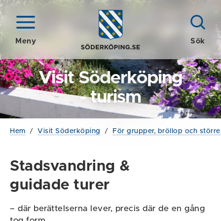
Meny
Sök
Visit Söderköping
- turism
Hem
/
Visit Söderköping
/
För grupper, bröllop och större
Stadsvandring &
guidade turer
– där berättelserna lever, precis där de en gång
tog form.