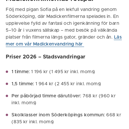
Följ med pigan Sofia på en lekfull vandring genom
Söderköping, där Madickenfilmerna spelades in. En
upplevelse fylld av fantasi och igenkänning för barn
5–10 år i vuxens sällskap – med besök på välkända
platser från filmerna längs gator, gränder och ån.
Läs
mer om vår Madickenvandring här
Priser 2026 – Stadsvandringar
1 timme:
1 196 kr (1 495 kr inkl. moms)
1,5 timme:
1 964 kr (2 455 kr inkl. moms)
Per påbörjad timme därutöver:
768 kr (960 kr
inkl. moms)
Skolklasser inom Söderköpings kommun:
668 kr
(835 kr inkl. moms)