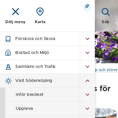
Meny
Sök
Dölj meny
Karta
Förskola och Skola
Visit Söderköping
- turism
Bostad och Miljö
Samhälle och Trafik
Hem
/
Visit Söderköping
/
För grupper, bröllop och större
Visit Söderköping
Restauranger med plats för
Inför besöket
större sällskap
Uppleva