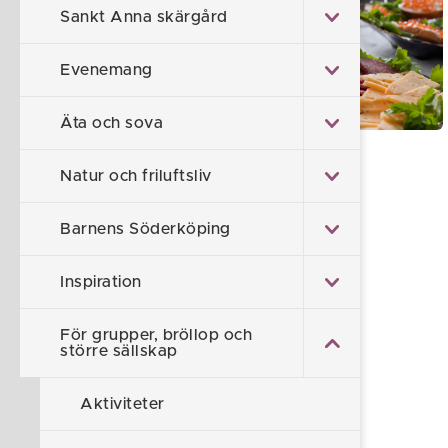
Sankt Anna skärgård
Evenemang
Äta och sova
Natur och friluftsliv
Husby Säteri
Barnens Söderköping
Hemsida:
Restaurang - Husby Säteri
Inspiration
Hållbar & Kök
För grupper, bröllop och
Plats upp till 40 personer
större sällskap
Hemsida:
Hållbar & Kök
Aktiviteter
Kanalkrogen