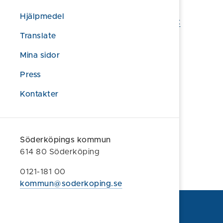
Vänneberga Gård
Hjälpmedel
Hemsida:
Möten & Konferenser | Allt för det
perfekta mötet
Translate
Mina sidor
Å-caféet
Press
Hemsida:
Restaurang Å-Caféet
Kontakter
Föreslå en ändring
Söderköpings kommun
Sidan uppdaterad 2026-01-27
614 80 Söderköping
0121-181 00
kommun@soderkoping.se