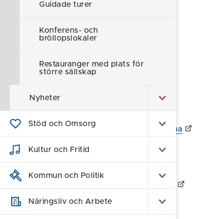
Guidade turer
Hemsida:
Välkommen till - Kanalkrogen
Konferens- och
bröllopslokaler
Kanalmagasinet Mem
Restauranger med plats för
större sällskap
Hemsida:
Kanalmagasinet i Mem
Nyheter
Skärgårdsbyn Mon
Stöd och Omsorg
Hemsida:
Konferens - Skärgårdsbyn S:t Anna
Kultur och Fritid
Söderköpings Brunn
Kommun och Politik
Hemsida:
Restaurang - Söderköpings Brunn
Näringsliv och Arbete