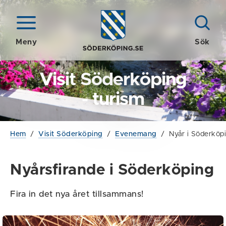
Meny
Sök
Visit Söderköping
- turism
Hem
/
Visit Söderköping
/
Evenemang
/
Nyår i Söderköp
Nyårsfirande i Söderköping
Fira in det nya året tillsammans!