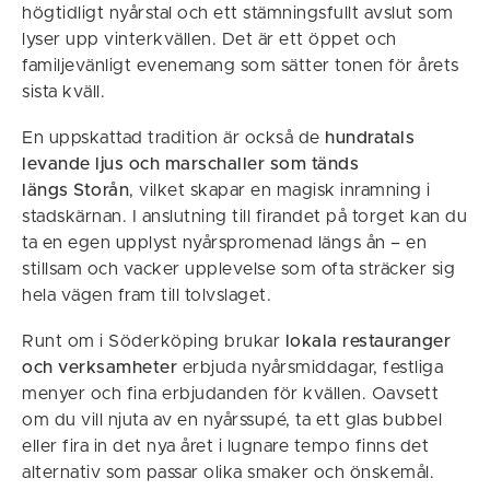
högtidligt nyårstal och ett stämningsfullt avslut som
lyser upp vinterkvällen. Det är ett öppet och
familjevänligt evenemang som sätter tonen för årets
sista kväll.
En uppskattad tradition är också de
hundratals
levande ljus och marschaller som tänds
längs Storån
, vilket skapar en magisk inramning i
stadskärnan. I anslutning till firandet på torget kan du
ta en egen upplyst nyårspromenad längs ån – en
stillsam och vacker upplevelse som ofta sträcker sig
hela vägen fram till tolvslaget.
Runt om i Söderköping brukar
lokala restauranger
och verksamheter
erbjuda nyårsmiddagar, festliga
menyer och fina erbjudanden för kvällen. Oavsett
om du vill njuta av en nyårssupé, ta ett glas bubbel
eller fira in det nya året i lugnare tempo finns det
alternativ som passar olika smaker och önskemål.