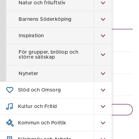
Sidan uppdaterad 2026-05-06
Natur och friluftsliv
Barnens Söderköping
Underliggande sidor
Inspiration
Turistinformation och kontakt
För grupper, bröllop och
större sällskap
Resa hit
Nyheter
Broschyrer & magasin
Stöd och Omsorg
Kultur och Fritid
Visa fler sidor
Kommun och Politik