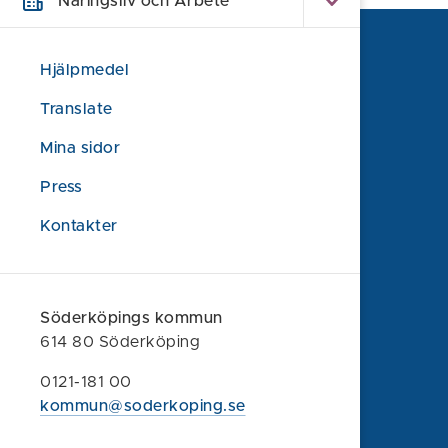
Näringsliv och Arbete
Hjälpmedel
Translate
Mina sidor
Press
Kontakter
Söderköpings kommun
Söderköpings kommun
614 80 Söderköping
614 80 Söderköping
0121-181 00
0121-181 00
kommun@soderkoping.se
kommun@soderkoping.se
Kontakta oss