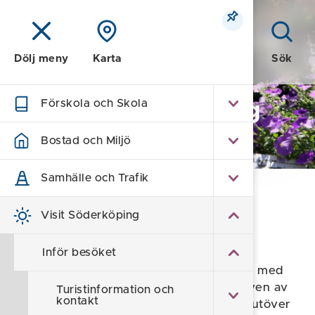
Meny
Sök
Dölj meny
Karta
Förskola och Skola
Visit Söderköping
- turism
Bostad och Miljö
Samhälle och Trafik
Hem
/
Visit Söderköping
/
Inför besöket
Visit Söderköping
Inför besöket
Inför besöket
Söderköping är en charmig småstadsidyll med
Göta kanal som går genom staden, omgiven av
Turistinformation och
kontakt
en levande landsbygd, naturupplevelser utöver