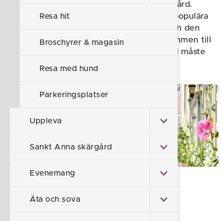
det vanliga och vackra Sankt Anna skärgård.
Staden är också inspelningsplats för de populära
Resa hit
Madickenfilmerna, Göta kanalfilmerna och den
tyska succéserien Inga Lindström. Välkommen till
Broschyrer & magasin
en plats full av möjligheter! Östergötland måste
upplevas.
Resa med hund
Parkeringsplatser
Uppleva
Sankt Anna skärgård
Evenemang
Äta och sova
Föreslå en ändring