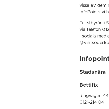
vissa av dem 
InfoPoints vi
Turistbyrån i
via telefon 012
I sociala med
@visitsoderko
Infopoin
Stadsnära
Bettifix
Ringvägen 44
0121-214 04