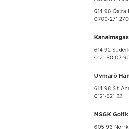
614 96 Östra
0709-271 270
Kanalmagas
614 92 Söder
0121-80 07 9
Uvmarö Ham
614 98 S:t An
0121-521 22
NSGK Golfkl
605 96 Norrk