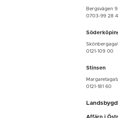
Bergsvägen 9
0703-99 28 
Söderköpin
Skönbergagat
0121-109 00
Stinsen
Margaretagat
0121-181 60
Landsbygd
Affärn i Öst