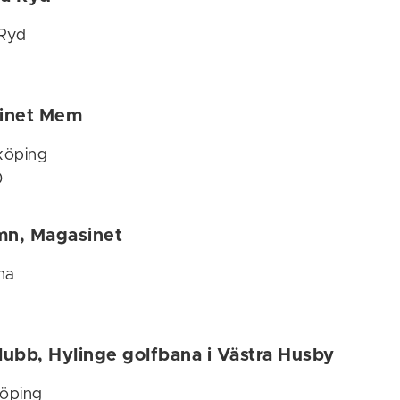
 Ryd
inet Mem
köping
0
n, Magasinet
na
ubb, Hylinge golfbana i Västra Husby
öping