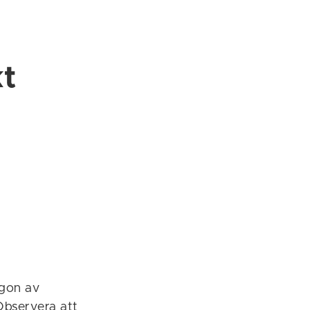
kt
ågon av
Observera att