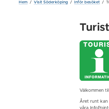
Hem
/
Visit Söderköping
/
Inför besöket
/
T
Turis
Välkommen til
Året runt kan
våra InfoPoin