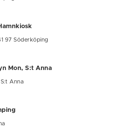
Hamnkiosk
41 97 Söderköping
yn Mon, S:t Anna
 S:t Anna
mping
na