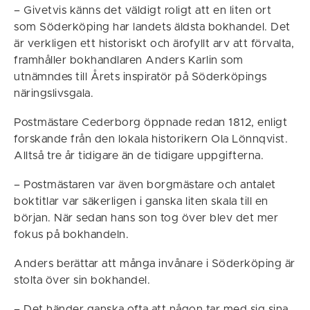
– Givetvis känns det väldigt roligt att en liten ort
som Söderköping har landets äldsta bokhandel. Det
är verkligen ett historiskt och ärofyllt arv att förvalta,
framhåller bokhandlaren Anders Karlin som
utnämndes till Årets inspiratör på Söderköpings
näringslivsgala.
Postmästare Cederborg öppnade redan 1812, enligt
forskande från den lokala historikern Ola Lönnqvist.
Alltså tre år tidigare än de tidigare uppgifterna.
– Postmästaren var även borgmästare och antalet
boktitlar var säkerligen i ganska liten skala till en
början. När sedan hans son tog över blev det mer
fokus på bokhandeln.
Anders berättar att många invånare i Söderköping är
stolta över sin bokhandel.
– Det händer ganska ofta att någon tar med sig sina