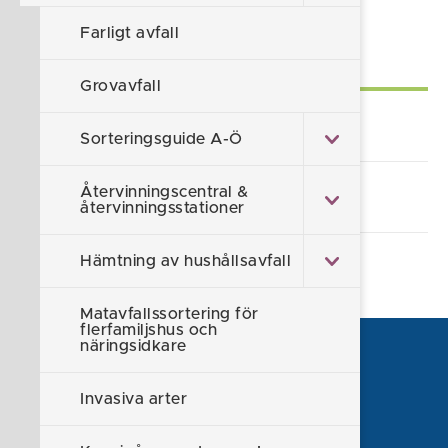
Sidan uppdaterad 2026-08-03
Farligt avfall
Självservice
Grovavfall
Lämna synpunkt/klagomål
Sorteringsguide A-Ö
Återvinningscentral &
Alla e-tjänster och blanketter
återvinningsstationer
Hämtning av hushållsavfall
Matavfallssortering för
flerfamiljshus och
näringsidkare
Invasiva arter