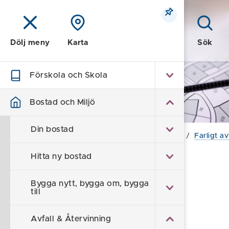
Meny
Sök
Dölj meny
Karta
Förskola och Skola
Bostad och Miljö
Bostad och Miljö
Din bostad
Hem
/
Bostad och Miljö
/
Avfall & Återvinning
/
Farligt av
Hitta ny bostad
Miljöbilen
Bygga nytt, bygga om, bygga
till
Föreslå en ändring
Avfall & Återvinning