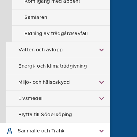
Kom igång med appen!
Samlaren
Eldning av trädgårdsavfall
Söderköpings kommun
Vatten och avlopp
614 80 Söderköping
Energi- och klimatrådgivning
0121-181 00
kommun@soderkoping.se
Miljö- och hälsoskydd
Kontakta oss
Livsmedel
Faktura och organisationsnummer
Felanmälan
Flytta till Söderköping
Synpunkt eller klagomål
Samhälle och Trafik
Om webbplatsen