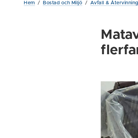
Hem
/
Bostad och Miljö
/
Avfall & Återvinnin
Matav
flerf