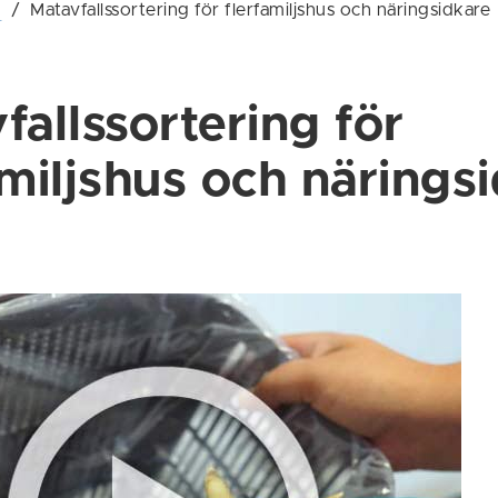
g
/
Matavfallssortering för flerfamiljshus och näringsidkare
fallssortering för
amiljshus och närings