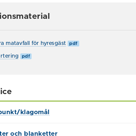
ionsmaterial
ra matavfall för hyresgäst
pdf
rtering
pdf
ice
punkt/klagomål
ster och blanketter