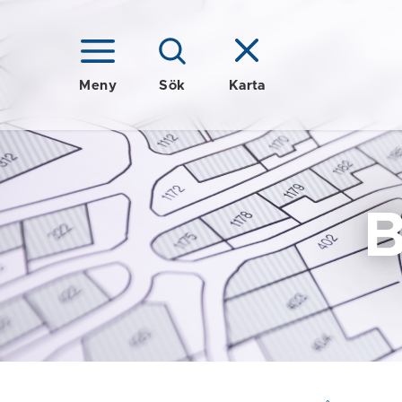
Meny
Sök
Karta
B