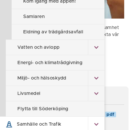
Kom igång med appen!
Samlaren
Vill du som ägare av flerfamiljshus eller verksamhet
Eldning av trädgårdsavfall
införa sortering av matavfall så kan du kontakta vår
kundtjänst.
Vatten och avlopp
Föreslå en ändring
Energi- och klimatrådgivning
Sidan uppdaterad 2026-05-20
Miljö- och hälsoskydd
Livsmedel
Informationsmaterial
Flytta till Söderköping
Folder: Sortera matavfall för hyresgäst
pdf
Samhälle och Trafik
Affisch om sortering
pdf