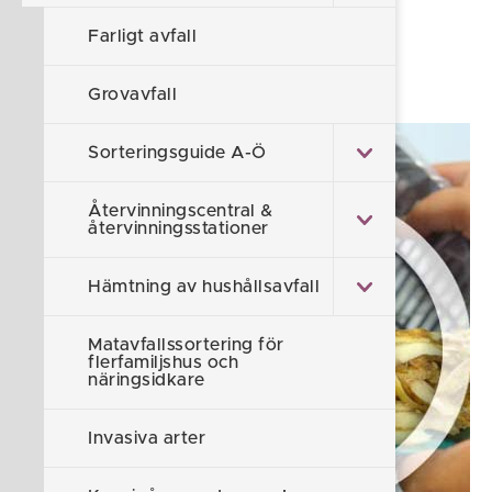
och näringsidkare
Farligt avfall
Grovavfall
Sorteringsguide A-Ö
Återvinningscentral &
återvinningsstationer
Hämtning av hushållsavfall
Matavfallssortering för
flerfamiljshus och
näringsidkare
Invasiva arter