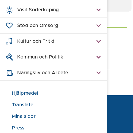
Visit Söderköping
Självservice
Stöd och Omsorg
Lämna synpunkt/klagomål
Kultur och Fritid
Kommun och Politik
Alla e-tjänster och blanketter
Näringsliv och Arbete
Hjälpmedel
Translate
Mina sidor
Press