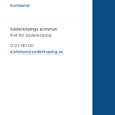
Kontakter
Söderköpings kommun
614 80 Söderköping
Söderköpings kommun
0121-181 00
614 80 Söderköping
kommun@soderkoping.se
0121-181 00
kommun@soderkoping.se
Kontakta oss
Faktura och organisationsnummer
Felanmälan
Synpunkt eller klagomål
Om webbplatsen