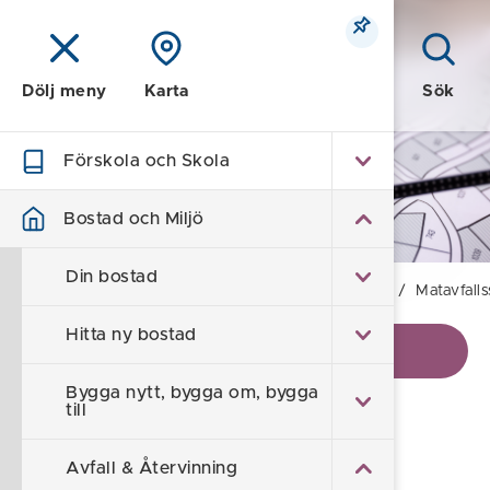
Meny
Sök
Dölj meny
Karta
Förskola och Skola
Bostad och Miljö
Bostad och Miljö
Din bostad
Hem
/
Bostad och Miljö
/
Avfall & Återvinning
/
Matavfalls
Hitta ny bostad
Visa kontaktinformation
Bygga nytt, bygga om, bygga
till
Matavfallssortering för
Avfall & Återvinning
flerfamiljshus