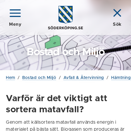
Meny
Sök
Bostad och Miljö
Hem
/
Bostad och Miljö
/
Avfall & Återvinning
/
Hämtning 
Varför är det viktigt att
sortera matavfall?
Genom att källsortera matavfall används energin i
materialet på bästa sätt. Biogasen som produceras är