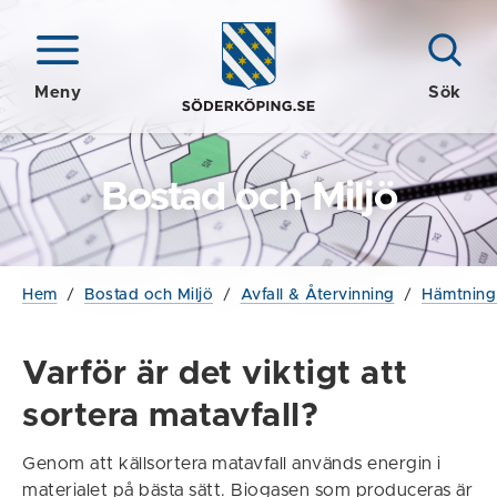
Meny
Sök
Bostad och Miljö
Hem
/
Bostad och Miljö
/
Avfall & Återvinning
/
Hämtning 
Varför är det viktigt att
sortera matavfall?
Genom att källsortera matavfall används energin i
materialet på bästa sätt. Biogasen som produceras är