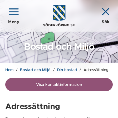
Meny
Sök
Bostad och Miljö
Hem
/
Bostad och Miljö
/
Din bostad
/
Adressättning
Visa kontaktinformation
Adressättning