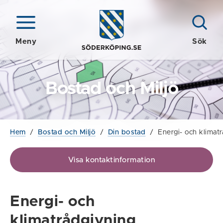
Meny
Sök
Bostad och Miljö
Hem
/
Bostad och Miljö
/
Din bostad
/
Energi- och klimat
Visa kontaktinformation
Energi- och
klimatrådgivning