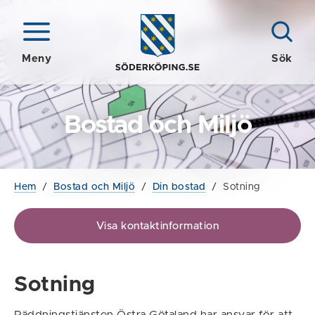
Meny
Sök
Bostad och Miljö
Hem
/
Bostad och Miljö
/
Din bostad
/
Sotning
Visa kontaktinformation
Sotning