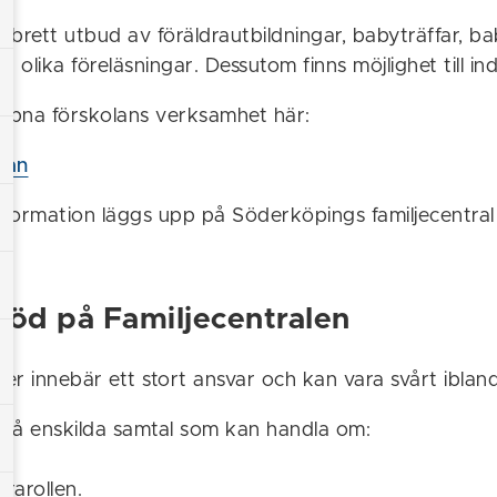
t brett utbud av föräldrautbildningar, babyträffar, 
 olika föreläsningar. Dessutom finns möjlighet till ind
ppna förskolans verksamhet här:
lan
formation läggs upp på Söderköpings familjecentra
töd på Familjecentralen
der innebär ett stort ansvar och kan vara svårt ibland
i få enskilda samtal som kan handla om:
drarollen.