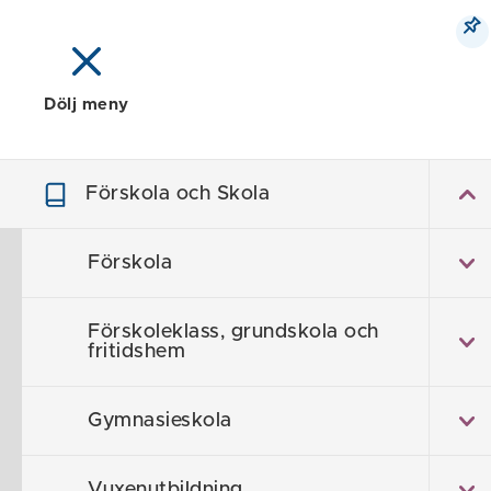
Dölj meny
Meny
Sök
Karta
Förskola och Skola
Fö
Förskola
Förskoleklass, grundskola och
fritidshem
Gymnasieskola
Vuxenutbildning