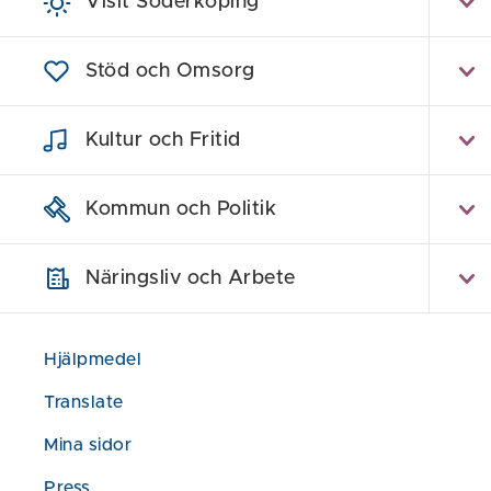
Visit Söderköping
Föräldragrupp
Stöd och Omsorg
förhållningssä
Läs mer om V
Kultur och Fritid
Jag är föräld
Föräldragrup
Kommun och Politik
Näringsliv och Arbete
Föreslå en
Hjälpmedel
Translate
Mina sidor
Läs mer 
Press