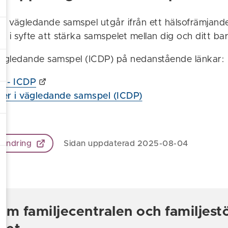
 i vägledande samspel utgår ifrån ett hälsofrämjand
tt, i syfte att stärka samspelet mellan dig och ditt bar
ägledande samspel (ICDP) på nedanstående länkar:
er - ICDP
per i vägledande samspel (ICDP)
 ändring
Sidan uppdaterad 2025-08-04
om familjecentralen och familjes