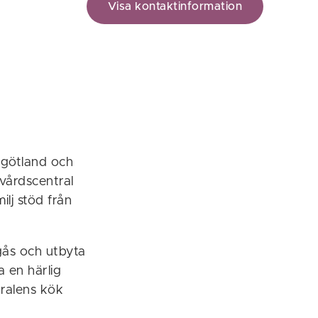
Visa kontaktinformation
rgötland och
vårdscentral
lj stöd från
gås och utbyta
 en härlig
tralens kök