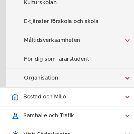
Kulturskolan
Någon att p
förälder.
E-tjänster förskola och skola
Relationsp
Måltidsverksamheten
Gränssättn
För dig som lärarstudent
Frågor om v
Stöd i kon
Organisation
Anknytning
Bostad och Miljö
Vi för ingen j
det är kostnad
Samhälle och Trafik
Föräldra