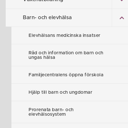
Hem
/
Förskola och Skola
/
Barn- och elevhä
Barn- och elevhälsa
Famil
Elevhälsans medicinska insatser
försk
Råd och information om barn och
ungas hälsa
Söderköpings 
Söderköpings 
Familjecentralens öppna förskola
och öppen förs
graviditeten ti
Hjälp till barn och ungdomar
Familjecentra
erfarenheter m
Prorenata barn- och
elevhälsosystem
stund tillsamm
kan ni som ön