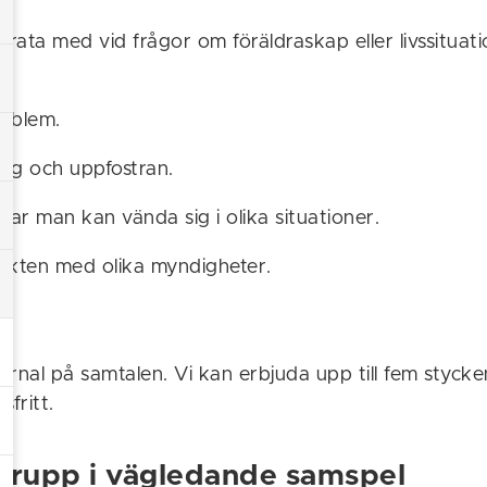
rata med vid frågor om föräldraskap eller livssituat
roblem.
ing och uppfostran.
ar man kan vända sig i olika situationer.
takten med olika myndigheter.
.
ournal på samtalen. Vi kan erbjuda upp till fem styck
sfritt.
grupp i vägledande samspel