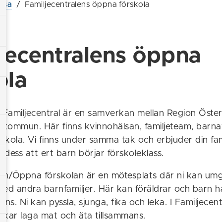
lsa
/
Familjecentralens öppna förskola
jecentralens öppna
ola
Familjecentral är en samverkan mellan Region Öste
kommun. Här finns kvinnohälsan, familjeteam, barna
kola. Vi finns under samma tak och erbjuder din fami
ll dess att ert barn börjar förskoleklass.
len/Öppna förskolan är en mötesplats där ni kan um
ed andra barnfamiljer. Här kan föräldrar och barn ha
ans. Ni kan pyssla, sjunga, fika och leka. I Familjecen
skar laga mat och äta tillsammans.