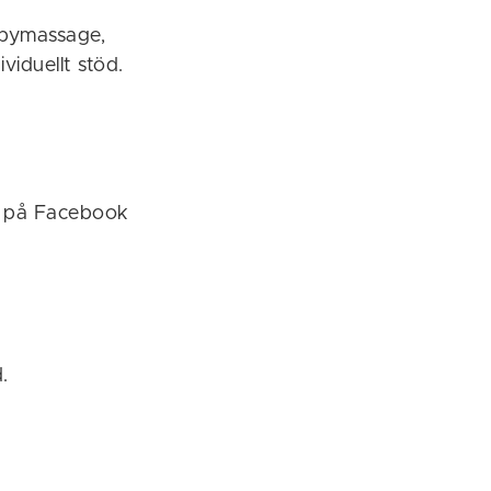
babymassage,
ividuellt stöd.
l på Facebook
.