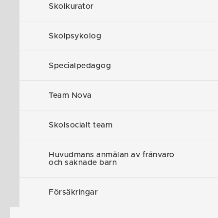
Skolkurator
Vi erbjuder et
tematräffar och
Skolpsykolog
Läs mer om ö
Specialpedagog
Öppna försko
Uppdaterad in
Team Nova
varje vecka.
Skolsocialt team
Samtalss
Huvudmans anmälan av frånvaro
och saknade barn
Att vara föräl
Hos oss kan n
Försäkringar
Stöd i föräl