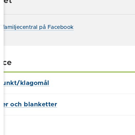
het
 familjecentral på Facebook
ice
punkt/klagomål
ster och blanketter