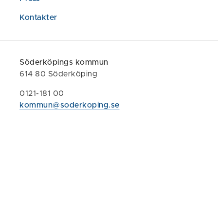
verksam
Kontakter
Söderköpings
Söderköpings kommun
614 80 Söderköping
0121-181 00
Självserv
kommun@soderkoping.se
Lämna syn
Alla e-tjän