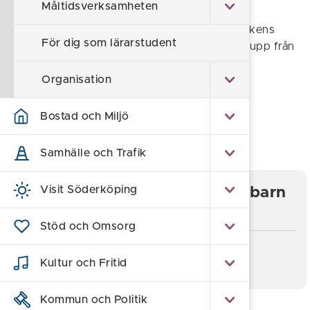
lugnare miljö.
Måltidsverksamheten
Lunchen tillagas i och levereras från Stenbrinkens
För dig som lärarstudent
kök och serveras i skolans matsal, en trappa upp från
förskolans lokaler.
Organisation
Föreslå en ändring
Bostad och Miljö
Sidan uppdaterad 2026-06-26
Samhälle och Trafik
Visit Söderköping
Information till föräldrar med barn
på Sankt Anna förskola
Stöd och Omsorg
Matsedel Sankt Anna förskola
Kultur och Fritid
Kommun och Politik
Självservice