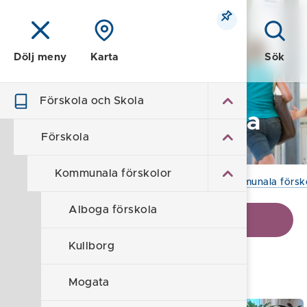
Meny
Sök
Dölj meny
Karta
Förskola och Skola
Förskola och Skola
Förskola
Kommunala förskolor
Hem
/
Förskola och Skola
/
Förskola
/
Kommunala försk
Alboga förskola
Visa kontaktinformation
Kullborg
Sankt Anna förskola
Mogata