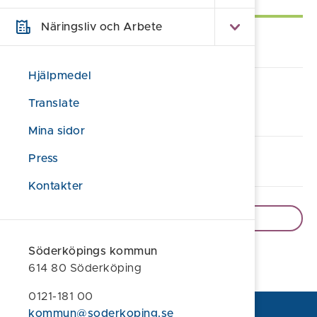
Näringsliv och Arbete
Ansök om förskola
Hjälpmedel
E-tjänst: Min förskola och mitt
Translate
fritidshem
Mina sidor
Press
Lämna synpunkt/klagomål
Kontakter
Visa fler e-tjänster
Söderköpings kommun
614 80 Söderköping
0121-181 00
kommun@soderkoping.se