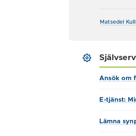
Matsedel Kull
Självserv
Ansök om f
E-tjänst: M
Lämna syn