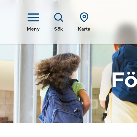
Meny
Sök
Karta
Fö