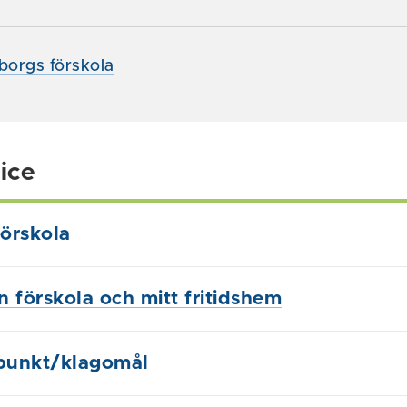
borgs förskola
ice
örskola
in förskola och mitt fritidshem
punkt/klagomål