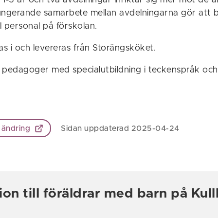
1-3 år och två avdelningar inriktar sig mer mot de ä
 fungerande samarbete mellan avdelningarna gör att b
l personal på förskolan.
as i och levereras från Storängsköket.
 pedagoger med specialutbildning i teckenspråk oc
 ändring
Sidan uppdaterad 2025-04-24
ion till föräldrar med barn på Kul