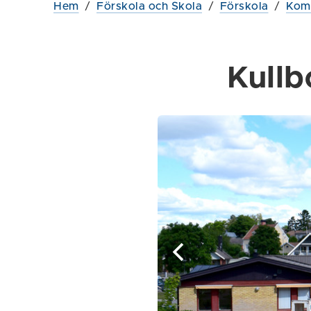
Hem
/
Förskola och Skola
/
Förskola
/
Komm
Kullb