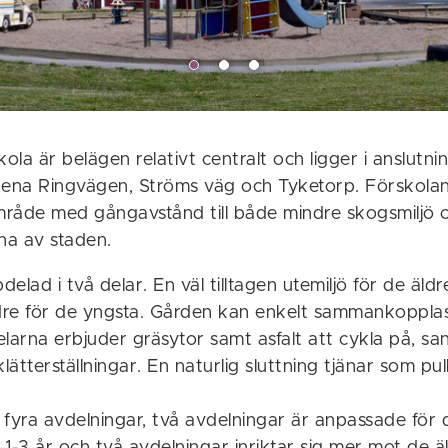
ola är belägen relativt centralt och ligger i anslutning
na Ringvägen, Ströms väg och Tyketorp. Förskolan l
råde med gångavstånd till både mindre skogsmiljö oc
na av staden.
elad i två delar. En väl tilltagen utemiljö för de äld
dre för de yngsta. Gården kan enkelt sammankoppl
larna erbjuder gräsytor samt asfalt att cykla på, sa
ätterställningar. En naturlig sluttning tjänar som p
 fyra avdelningar, två avdelningar är anpassade för