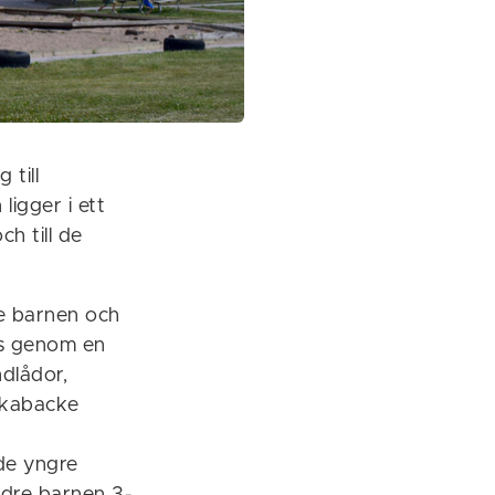
 till
igger i ett
h till de
re barnen och
as genom en
ndlådor,
ulkabacke
 de yngre