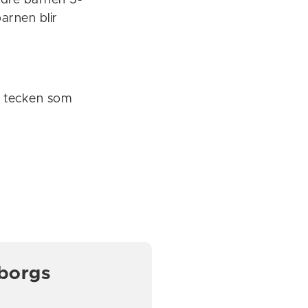
ldre barnen 3-
arnen blir
h tecken som
lborgs