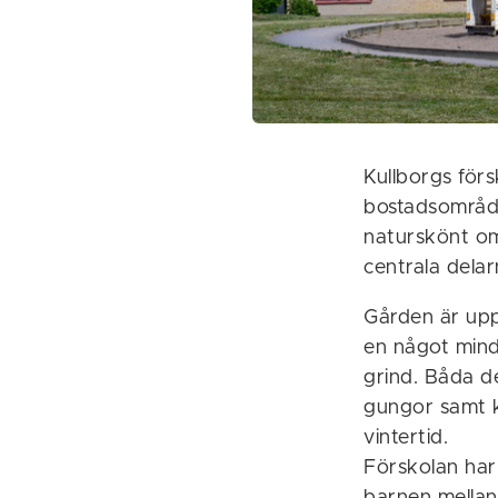
Kullborgs försk
bostadsområde
naturskönt om
centrala delar
Gården är uppd
en något min
grind. Båda de
gungor samt kl
vintertid.
Förskolan har