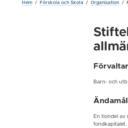
Hem
/
Förskola och Skola
/
Organisation
/
Stift
allmä
Förvalta
Barn- och ut
Ändamål
En tiondel av 
fondkapitalet.