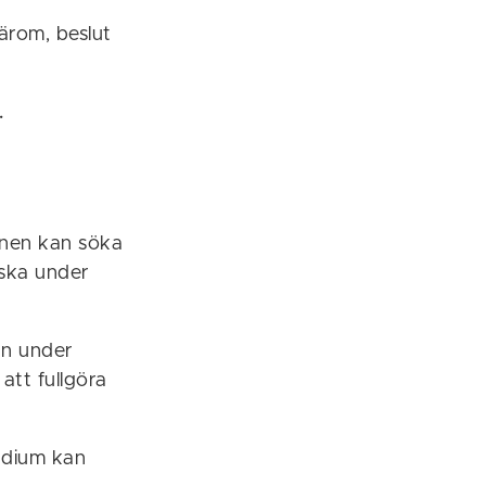
ärom, beslut
.
unen kan söka
 ska under
un under
att fullgöra
endium kan