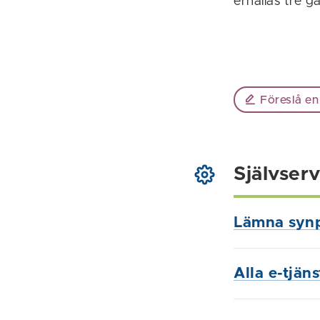
erhållas tre g
Föreslå en
Självserv
Lämna syn
Alla e-tjän