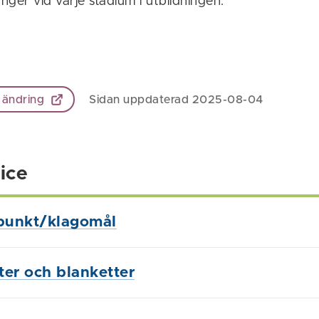
ånger vid varje stadium i utbildningen.
 ändring
Sidan uppdaterad 2025-08-04
ice
punkt/klagomål
ster och blanketter