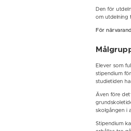
Den för utdel
om utdelning 
För närvarand
Målgrup
Elever som fu
stipendium fö
studietiden h
Även före de
grundskoletid
skolgången i 
Stipendium kan