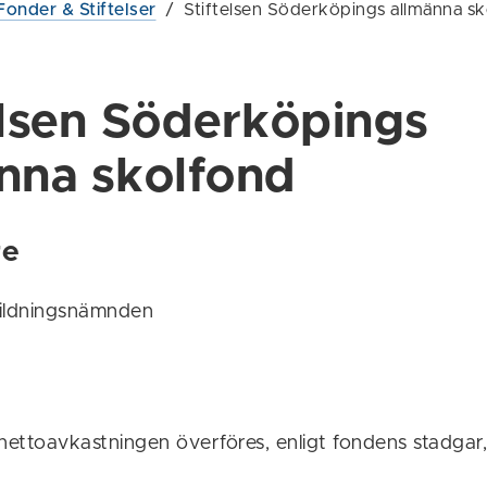
Fonder & Stiftelser
/
Stiftelsen Söderköpings allmänna s
elsen Söderköpings
nna skolfond
re
bildningsnämnden
nettoavkastningen överföres, enligt fondens stadgar, t