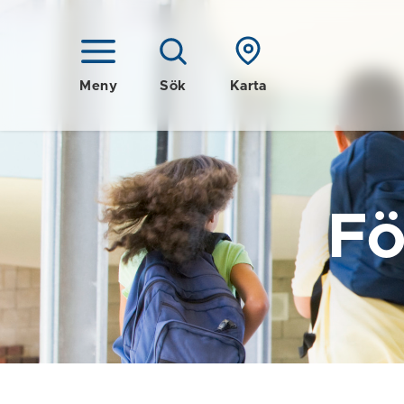
Meny
Sök
Karta
Fö