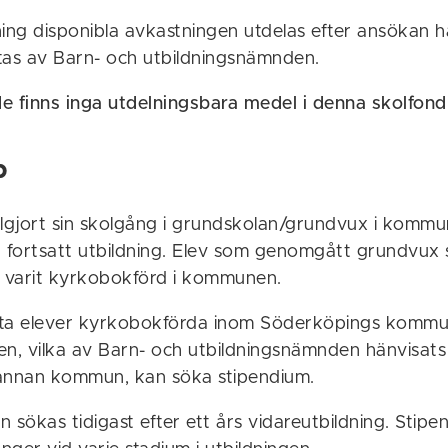
ning disponibla avkastningen utdelas efter ansökan h
tas av Barn- och utbildningsnämnden.
e finns inga utdelningsbara medel i denna skolfond
p
llgjort sin skolgång i grundskolan/grundvux i komm
r fortsatt utbildning. Elev som genomgått grundvux
a varit kyrkobokförd i kommunen.
tta elever kyrkobokförda inom Söderköpings komm
en, vilka av Barn- och utbildningsnämnden hänvisats 
annan kommun, kan söka stipendium.
 sökas tidigast efter ett års vidareutbildning. Stip