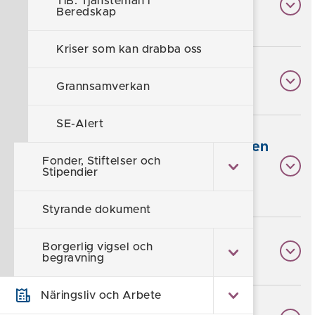
TiB: Tjänsteman i
med näringslivet
Beredskap
Kriser som kan drabba oss
Jag vill vara med i kampanjen
Grannsamverkan
SE-Alert
De här företagen deltar i kampanjen
Fonder, Stiftelser och
och hjälper dig att komma igång
Stipendier
med din egen hemberedskap!
Styrande dokument
Borgerlig vigsel och
Förslag på krislåda
begravning
Näringsliv och Arbete