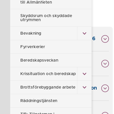
till Allmänheten
du?
Skyddsrum och skyddade
Om Beredskapsveckan
utrymmen
Bevakning
Det här händer under veckan 2026
Fyrverkerier
Beredskapsveckan
Vad är totalförsvar?
Krissituation och beredskap
Brottsförebyggande arbete
Gör skillnad i en frivilligorganisation
Räddningstjänsten
Beredskapsveckan i samarbete