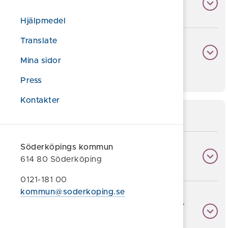
Det här hände 2025
Hjälpmedel
Translate
Det här hände 2024
Mina sidor
Press
Kontakter
Recept på krismat
Söderköpings kommun
Het chili - 2025
614 80 Söderköping
0121-181 00
kommun@soderkoping.se
Vegetarisk färssås med risnudlar -
2025