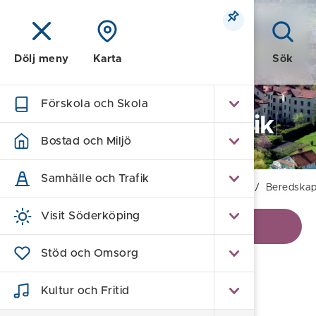
Meny
Sök
Dölj meny
Karta
Förskola och Skola
Kommun och Politik
Bostad och Miljö
Samhälle och Trafik
Hem
/
Kommun och Politik
/
Trygg och säker
/
Beredska
Visit Söderköping
Visa kontaktinformation
Stöd och Omsorg
Beredskapsveckan
Kultur och Fritid