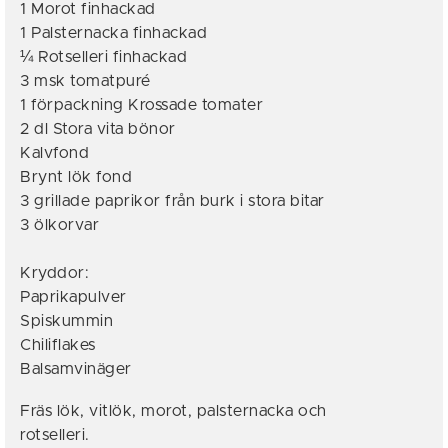
1 Morot finhackad
1 Palsternacka finhackad
¼ Rotselleri finhackad
3 msk tomatpuré
1 förpackning Krossade tomater
2 dl Stora vita bönor
Kalvfond
Brynt lök fond
3 grillade paprikor från burk i stora bitar
3 ölkorvar
Kryddor:
Paprikapulver
Spiskummin
Chiliflakes
Balsamvinäger
Fräs lök, vitlök, morot, palsternacka och
rotselleri.