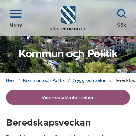
Meny
Sök
Kommun och Politik
Hem
/
Kommun och Politik
/
Trygg och säker
/
Beredska
Visa kontaktinformation
Beredskapsveckan